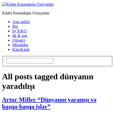
Kitabı Karandaşla Oxuyanlar
Ana səhifə
Biz
by KKO
ilk & son
Qiraətçi
Müsahibə
KinoKitab
All posts tagged dünyanın
yaradılışı
Artur Miller “Dünyanın yaranışı və
başqa-başqa işlər”