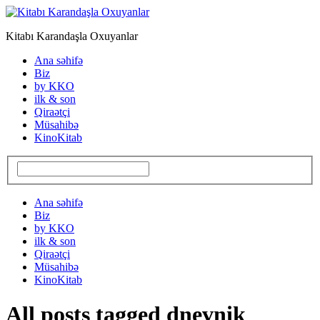
Kitabı Karandaşla Oxuyanlar
Ana səhifə
Biz
by KKO
ilk & son
Qiraətçi
Müsahibə
KinoKitab
Ana səhifə
Biz
by KKO
ilk & son
Qiraətçi
Müsahibə
KinoKitab
All posts tagged dnevnik