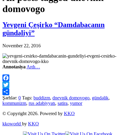
domovogo
Yevgeni Çeşirko “Damdabacanın
gündəliyi”
November 22, 2016
Annotasiya
Ardı…
Facebook
Twitter
Şərhlər:
0
Tags:
buddizm
,
dnevnik domovogo
,
gündəlik
,
Share
kommunizm
,
rus ədəbiyyatı
,
satira
,
yumor
© Copyright 2026. Powered by
KKO
kkoworld
by
KKO