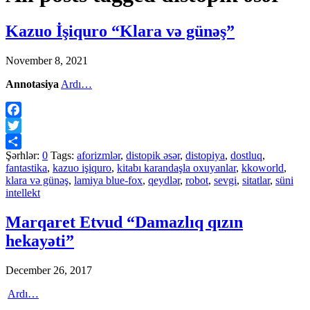
Kazuo İşiquro “Klara və günəş”
November 8, 2021
Annotasiya
Ardı…
Facebook
Twitter
Şərhlər:
0
Tags:
aforizmlər
,
distopik əsər
,
distopiya
,
dostluq
,
Share
fantastika
,
kazuo işiquro
,
kitabı karandaşla oxuyanlar
,
kkoworld
,
klara və günəş
,
lamiya blue-fox
,
qeydlər
,
robot
,
sevgi
,
sitatlar
,
süni
intellekt
Marqaret Etvud “Damazlıq qızın
hekayəti”
December 26, 2017
Ardı…