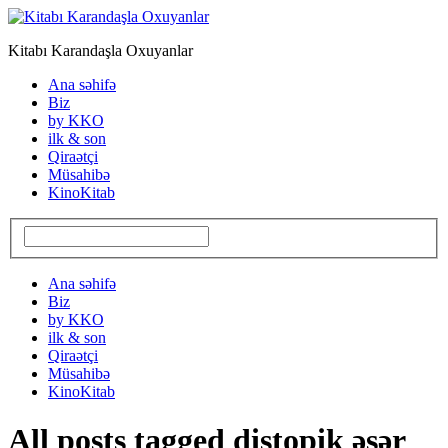
Kitabı Karandaşla Oxuyanlar
Ana səhifə
Biz
by KKO
ilk & son
Qiraətçi
Müsahibə
KinoKitab
Ana səhifə
Biz
by KKO
ilk & son
Qiraətçi
Müsahibə
KinoKitab
All posts tagged distopik əsər