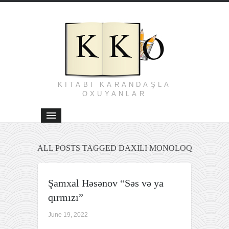
KITABI KARANDAŞLA
OXUYANLAR
ALL POSTS TAGGED DAXILI MONOLOQ
Şamxal Həsənov “Səs və ya
qırmızı”
June 19, 2022