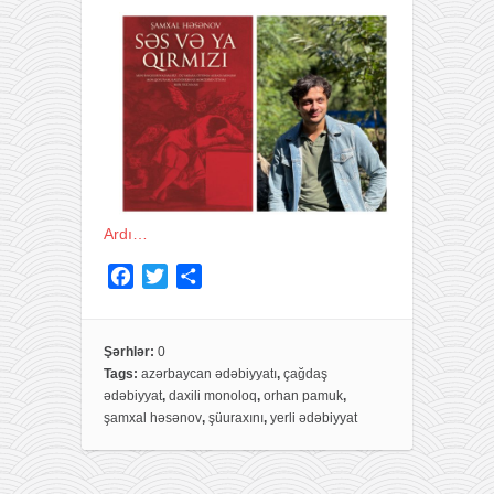
Ardı…
F
T
S
a
w
h
c
i
a
e
t
r
Şərhlər:
0
Tags:
azərbaycan ədəbiyyatı
,
çağdaş
b
t
e
ədəbiyyat
,
daxili monoloq
,
orhan pamuk
,
o
e
şamxal həsənov
,
şüuraxını
,
yerli ədəbiyyat
o
r
k