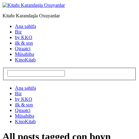
Kitabı Karandaşla Oxuyanlar
Ana səhifə
Biz
by KKO
ilk & son
Qiraətçi
Müsahibə
KinoKitab
Ana səhifə
Biz
by KKO
ilk & son
Qiraətçi
Müsahibə
KinoKitab
All posts tagged con boyn