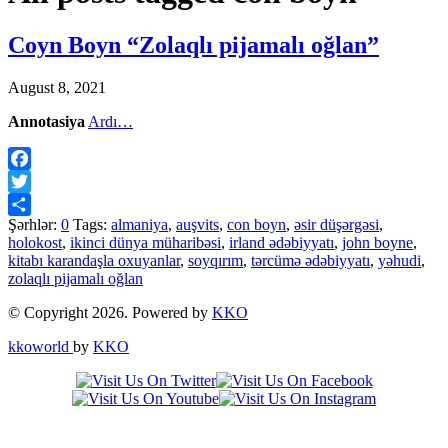
Coyn Boyn “Zolaqlı pijamalı oğlan”
August 8, 2021
Annotasiya
Ardı…
Facebook
Twitter
Şərhlər:
0
Tags:
almaniya
,
auşvits
,
con boyn
,
əsir düşərgəsi
,
Share
holokost
,
ikinci dünya müharibəsi
,
irland ədəbiyyatı
,
john boyne
,
kitabı karandaşla oxuyanlar
,
soyqırım
,
tərcümə ədəbiyyatı
,
yəhudi
,
zolaqlı pijamalı oğlan
© Copyright 2026. Powered by
KKO
kkoworld
by
KKO