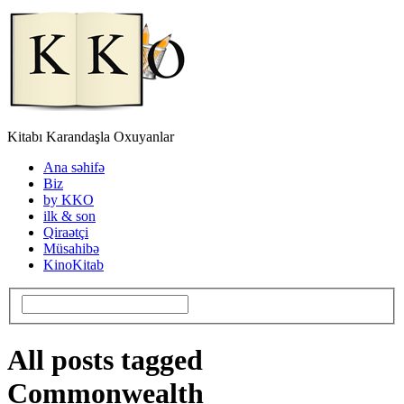
Kitabı Karandaşla Oxuyanlar
Ana səhifə
Biz
by KKO
ilk & son
Qiraətçi
Müsahibə
KinoKitab
All posts tagged
Commonwealth