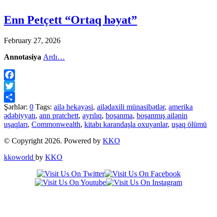
Enn Petçett “Ortaq həyat”
February 27, 2026
Annotasiya
Ardı…
Facebook
Twitter
Şərhlər:
0
Tags:
ailə hekayəsi
,
ailədaxili münasibətlər
,
amerika
Share
ədəbiyyatı
,
ann pratchett
,
ayrılıq
,
boşanma
,
boşanmış ailənin
uşaqları
,
Commonwealth
,
kitabı karandaşla oxuyanlar
,
uşaq ölümü
© Copyright 2026. Powered by
KKO
kkoworld
by
KKO