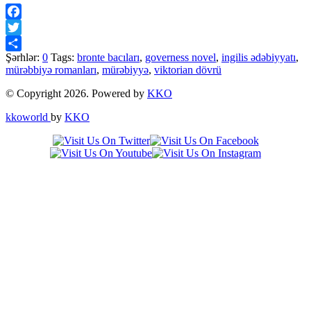
Facebook
Twitter
Şərhlər:
0
Tags:
bronte bacıları
,
governess novel
,
ingilis ədəbiyyatı
,
Share
mürəbbiyə romanları
,
mürəbiyyə
,
viktorian dövrü
© Copyright 2026. Powered by
KKO
kkoworld
by
KKO