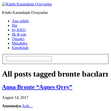
Kitabı Karandaşla Oxuyanlar
Ana səhifə
Biz
by KKO
ilk & son
Qiraətçi
Müsahibə
KinoKitab
All posts tagged bronte bacıları
Anna Bronte “Aqnes Qrey”
August 14, 2017
Annotasiya
Ardı…