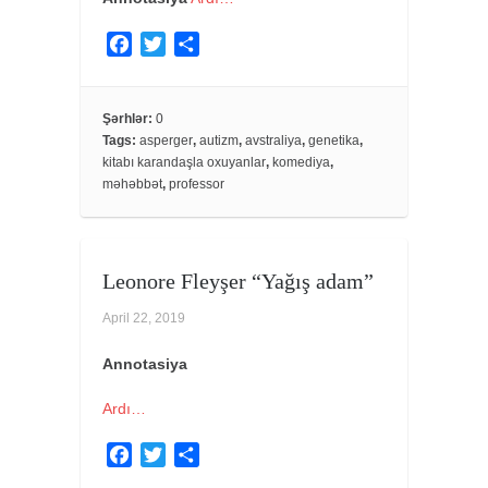
F
T
S
a
w
h
c
i
a
e
t
r
Şərhlər:
0
Tags:
asperger
,
autizm
,
avstraliya
,
genetika
,
b
t
e
kitabı karandaşla oxuyanlar
,
komediya
,
o
e
məhəbbət
,
professor
o
r
k
Leonore Fleyşer “Yağış adam”
April 22, 2019
Annotasiya
Ardı…
F
T
S
a
w
h