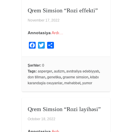
Qrem Simsion “Rozi effekti”
November 17, 2022
Annotasiya
Ardı…
F
T
S
a
w
h
c
i
a
e
t
r
Şərhlər:
0
Tags:
asperger
,
autizm
,
avstraliya ədəbiyyatı
,
b
t
e
don tillman
,
genetika
,
graeme simsion
,
kitabı
o
e
karandaşla oxuyanlar
,
məhəbbət
,
yumor
o
r
k
Qrem Simsion “Rozi layihəsi”
October 18, 2022
Annotasiya
Ardı…