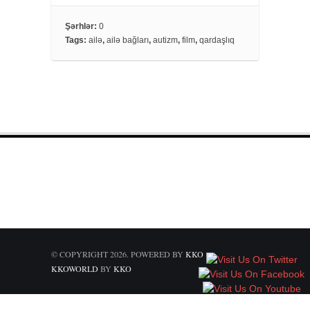
c
i
a
e
t
r
Şərhlər:
0
Tags:
ailə
,
ailə bağları
,
autizm
,
film
,
qardaşlıq
b
t
e
o
e
o
r
k
© COPYRIGHT 2026. POWERED BY
KKO
KKOWORLD
BY
KKO