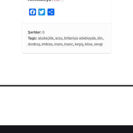
F
T
S
a
w
h
c
i
a
e
t
r
Şərhlər:
0
Tags:
aludəçilik
,
arzu
,
britaniya ədəbiyyatı
,
din
,
b
t
e
dostluq
,
ehtiras
,
inam
,
inanc
,
keşiş
,
kilsə
,
sevgi
o
e
o
r
k