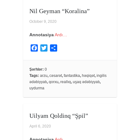
Nil Geyman “Koralina”
October 9, 2020
Annotasiya
Ardı…
F
T
S
a
w
h
c
i
a
e
t
r
Şərhlər:
0
Tags:
arzu
,
cəsarət
,
fantastika
,
həqiqət
,
ingilis
b
t
e
ədəbiyyatı
,
qorxu
,
reallıq
,
uşaq ədəbiyyatı
,
o
e
uydurma
o
r
k
Uilyam Qoldinq “Şpil”
April 6, 2020
Annotasiya
Ardı…