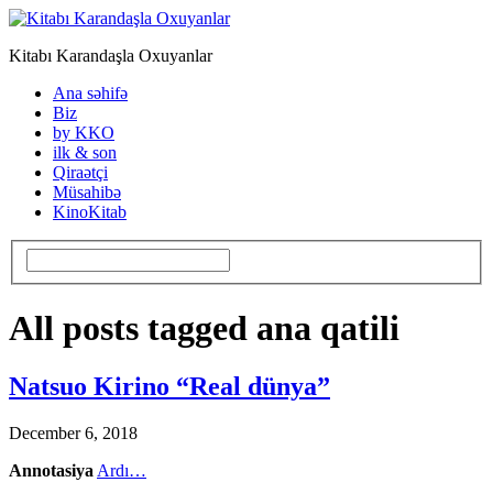
Kitabı Karandaşla Oxuyanlar
Ana səhifə
Biz
by KKO
ilk & son
Qiraətçi
Müsahibə
KinoKitab
All posts tagged ana qatili
Natsuo Kirino “Real dünya”
December 6, 2018
Annotasiya
Ardı…