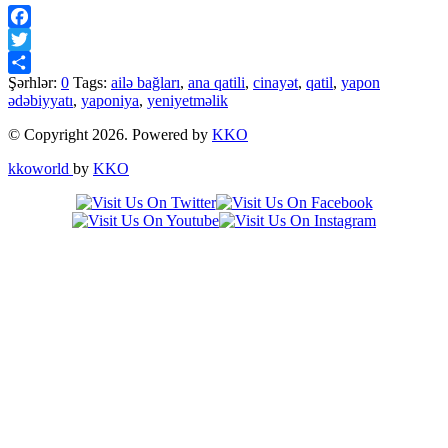
Facebook
Twitter
Şərhlər:
0
Tags:
ailə bağları
,
ana qatili
,
cinayət
,
qatil
,
yapon
Share
ədəbiyyatı
,
yaponiya
,
yeniyetməlik
© Copyright 2026. Powered by
KKO
kkoworld
by
KKO