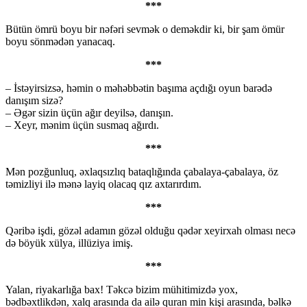
***
Bütün ömrü boyu bir nəfəri sevmək o deməkdir ki, bir şam ömür
boyu sönmədən yanacaq.
***
– İstəyirsizsə, həmin o məhəbbətin başıma açdığı oyun barədə
danışım sizə?
– Əgər sizin üçün ağır deyilsə, danışın.
– Xeyr, mənim üçün susmaq ağırdı.
***
Mən pozğunluq, əxlaqsızlıq bataqlığında çabalaya-çabalaya, öz
təmizliyi ilə mənə layiq olacaq qız axtarırdım.
***
Qəribə işdi, gözəl adamın gözəl olduğu qədər xeyirxah olması necə
də böyük xülya, illüziya imiş.
***
Yalan, riyakarlığa bax! Təkcə bizim mühitimizdə yox,
bədbəxtlikdən, xalq arasında da ailə quran min kişi arasında, bəlkə