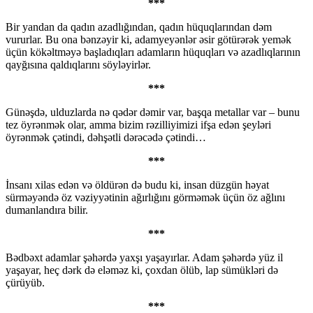
***
Bir yandan da qadın azadlığından, qadın hüquqlarından dəm
vururlar. Bu ona bənzəyir ki, adamyeyənlər əsir götürərək yemək
üçün kökəltməyə başladıqları adamların hüquqları və azadlıqlarının
qayğısına qaldıqlarını söyləyirlər.
***
Günəşdə, ulduzlarda nə qədər dəmir var, başqa metallar var – bunu
tez öyrənmək olar, amma bizim rəzilliyimizi ifşa edən şeyləri
öyrənmək çətindi, dəhşətli dərəcədə çətindi…
***
İnsanı xilas edən və öldürən də budu ki, insan düzgün həyat
sürməyəndə öz vəziyyətinin ağırlığını görməmək üçün öz ağlını
dumanlandıra bilir.
***
Bədbəxt adamlar şəhərdə yaxşı yaşayırlar. Adam şəhərdə yüz il
yaşayar, heç dərk də eləməz ki, çoxdan ölüb, lap sümükləri də
çürüyüb.
***