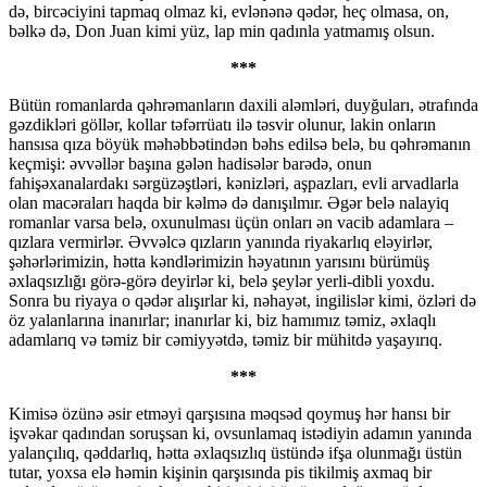
də, bircəciyini tapmaq olmaz ki, evlənənə qədər, heç olmasa, on,
bəlkə də, Don Juan kimi yüz, lap min qadınla yatmamış olsun.
***
Bütün romanlarda qəhrəmanların daxili aləmləri, duyğuları, ətrafında
gəzdikləri göllər, kollar təfərrüatı ilə təsvir olunur, lakin onların
hansısa qıza böyük məhəbbətindən bəhs edilsə belə, bu qəhrəmanın
keçmişi: əvvəllər başına gələn hadisələr barədə, onun
fahişəxanalardakı sərgüzəştləri, kənizləri, aşpazları, evli arvadlarla
olan macəraları haqda bir kəlmə də danışılmır. Əgər belə nalayiq
romanlar varsa belə, oxunulması üçün onları ən vacib adamlara –
qızlara vermirlər. Əvvəlcə qızların yanında riyakarlıq eləyirlər,
şəhərlərimizin, hətta kəndlərimizin həyatının yarısını bürümüş
əxlaqsızlığı görə-görə deyirlər ki, belə şeylər yerli-dibli yoxdu.
Sonra bu riyaya o qədər alışırlar ki, nəhayət, ingilislər kimi, özləri də
öz yalanlarına inanırlar; inanırlar ki, biz hamımız təmiz, əxlaqlı
adamlarıq və təmiz bir cəmiyyətdə, təmiz bir mühitdə yaşayırıq.
***
Kimisə özünə əsir etməyi qarşısına məqsəd qoymuş hər hansı bir
işvəkar qadından soruşsan ki, ovsunlamaq istədiyin adamın yanında
yalançılıq, qəddarlıq, hətta əxlaqsızlıq üstündə ifşa olunmağı üstün
tutar, yoxsa elə həmin kişinin qarşısında pis tikilmiş axmaq bir