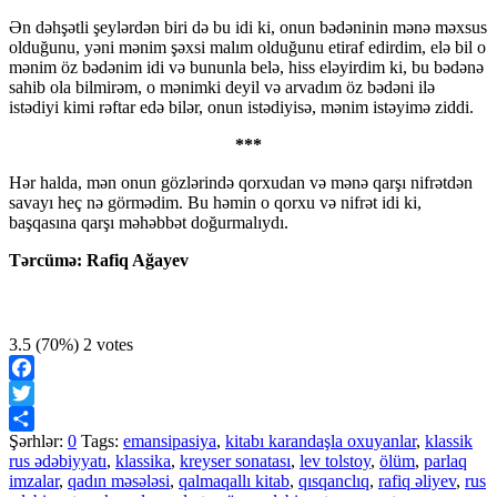
Ən dəhşətli şeylərdən biri də bu idi ki, onun bədəninin mənə məxsus
olduğunu, yəni mənim şəxsi malım olduğunu etiraf edirdim, elə bil o
mənim öz bədənim idi və bununla belə, hiss eləyirdim ki, bu bədənə
sahib ola bilmirəm, o mənimki deyil və arvadım öz bədəni ilə
istədiyi kimi rəftar edə bilər, onun istədiyisə, mənim istəyimə ziddi.
***
Hər halda, mən onun gözlərində qorxudan və mənə qarşı nifrətdən
savayı heç nə görmədim. Bu həmin o qorxu və nifrət idi ki,
başqasına qarşı məhəbbət doğurmalıydı.
Tərcümə: Rafiq Ağayev
3.5
(70%)
2
votes
Facebook
Twitter
Şərhlər:
0
Tags:
emansipasiya
,
kitabı karandaşla oxuyanlar
,
klassik
Share
rus ədəbiyyatı
,
klassika
,
kreyser sonatası
,
lev tolstoy
,
ölüm
,
parlaq
imzalar
,
qadın məsələsi
,
qalmaqallı kitab
,
qısqanclıq
,
rafiq əliyev
,
rus