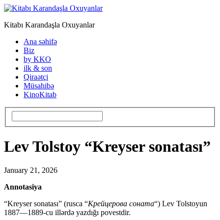
Kitabı Karandaşla Oxuyanlar
Ana səhifə
Biz
by KKO
ilk & son
Qiraətçi
Müsahibə
KinoKitab
Lev Tolstoy “Kreyser sonatası”
January 21, 2026
Annotasiya
“Kreyser sonatası” (rusca “
Крейцерова соната
“) Lev Tolstoyun
1887—1889-cu illərdə yazdığı povestdir.