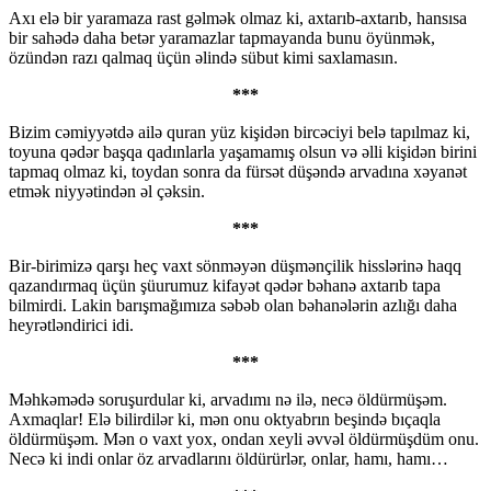
Axı elə bir yaramaza rast gəlmək olmaz ki, axtarıb-axtarıb, hansısa
bir sahədə daha betər yaramazlar tapmayanda bunu öyünmək,
özündən razı qalmaq üçün əlində sübut kimi saxlamasın.
***
Bizim cəmiyyətdə ailə quran yüz kişidən bircəciyi belə tapılmaz ki,
toyuna qədər başqa qadınlarla yaşamamış olsun və əlli kişidən birini
tapmaq olmaz ki, toydan sonra da fürsət düşəndə arvadına xəyanət
etmək niyyətindən əl çəksin.
***
Bir-birimizə qarşı heç vaxt sönməyən düşmənçilik hisslərinə haqq
qazandırmaq üçün şüurumuz kifayət qədər bəhanə axtarıb tapa
bilmirdi. Lakin barışmağımıza səbəb olan bəhanələrin azlığı daha
heyrətləndirici idi.
***
Məhkəmədə soruşurdular ki, arvadımı nə ilə, necə öldürmüşəm.
Axmaqlar! Elə bilirdilər ki, mən onu oktyabrın beşində bıçaqla
öldürmüşəm. Mən o vaxt yox, ondan xeyli əvvəl öldürmüşdüm onu.
Necə ki indi onlar öz arvadlarını öldürürlər, onlar, hamı, hamı…