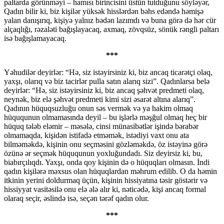
paltarda görünməyi – hamısı birincisini üstün tutduğunu söyləyər,
Qadın bilir ki, biz kişilər yüksək hisslərdən bəhs edəndə həmişə
yalan danışırıq, kişiyə yalnız bədən lazımdı və buna görə də hər cür
alçaqlığı, rəzaləti bağışlayacaq, axmaq, zövqsüz, sönük rəngli paltarı
isə bağışlamayacaq.
***
Yəhudilər deyirlər: “Hə, siz istəyirsiniz ki, biz ancaq ticarətçi olaq,
yaxşı, olarıq və biz tacirlər pulla satın alarıq sizi”. Qadınlarsa belə
deyirlər: “Hə, siz istəyirsiniz ki, biz ancaq şəhvət predmeti olaq,
neynək, biz elə şəhvət predmeti kimi sizi əsarət altına alarıq”.
Qadının hüquqsuzluğu onun səs vermək və ya hakim olmaq
hüququnun olmamasında deyil – bu işlərlə məşğul olmaq heç bir
hüquq tələb eləmir – məsələ, cinsi münasibətlər işində bərabər
olmamaqda, kişidən istifadə etməmək, istədiyi vaxt onu ata
bilməməkdə, kişinin onu seçməsini gözləməkdə, öz istəyinə görə
özünə ər seçmək hüququnun yoxluğundadı. Siz deyirsiz ki, bu,
biabırçılıqdı. Yaxşı, onda qoy kişinin də o hüquqları olmasın. İndi
qadın kişilərə məxsus olan hüquqlardan məhrum edilib. O da həmin
itkinin yerini doldurmaq üçün, kişinin hissiyatına təsir göstərir və
hissiyyat vasitəsilə onu elə ələ alır ki, nəticədə, kişi ancaq formal
olaraq seçir, əslində isə, seçən tərəf qadın olur.
***