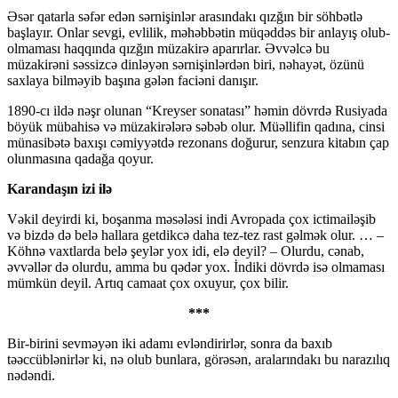
Əsər qatarla səfər edən sərnişinlər arasındakı qızğın bir söhbətlə
başlayır. Onlar sevgi, evlilik, məhəbbətin müqəddəs bir anlayış olub-
olmaması haqqında qızğın müzakirə aparırlar. Əvvəlcə bu
müzakirəni səssizcə dinləyən sərnişinlərdən biri, nəhayət, özünü
saxlaya bilməyib başına gələn faciəni danışır.
1890-cı ildə nəşr olunan “Kreyser sonatası” həmin dövrdə Rusiyada
böyük mübahisə və müzakirələrə səbəb olur. Müəllifin qadına, cinsi
münasibətə baxışı cəmiyyətdə rezonans doğurur, senzura kitabın çap
olunmasına qadağa qoyur.
Karandaşın izi ilə
Vəkil deyirdi ki, boşanma məsələsi indi Avropada çox ictimailəşib
və bizdə də belə hallara getdikcə daha tez-tez rast gəlmək olur. … –
Köhnə vaxtlarda belə şeylər yox idi, elə deyil? – Olurdu, cənab,
əvvəllər də olurdu, amma bu qədər yox. İndiki dövrdə isə olmaması
mümkün deyil. Artıq camaat çox oxuyur, çox bilir.
***
Bir-birini sevməyən iki adamı evləndirirlər, sonra da baxıb
təəccüblənirlər ki, nə olub bunlara, görəsən, aralarındakı bu narazılıq
nədəndi.