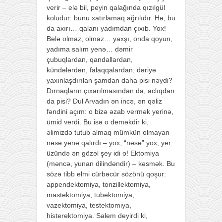
verir – elə bil, peyin qalağında qızılgül
koludur: bunu xatırlamaq ağrılıdır. Hə, bu
da axırı… qalanı yadımdan çıxıb. Yox!
Belə olmaz, olmaz… yaxşı, onda qoyun,
yadıma salım yenə… dəmir
çubuqlardan, qandallardan,
kündələrdən, falaqqalardan; dəriyə
yaxınlaşdırılan şamdan daha pisi nəydi?
Dırnaqların çıxarılmasından da, aclıqdan
da pisi? Dul Arvadın ən incə, ən qəliz
fəndini açım: o bizə əzab vermək yerinə,
ümid verdi. Bu isə o deməkdir ki,
əlimizdə tutub almaq mümkün olmayan
nəsə yenə qalırdı – yox, “nəsə” yox, yer
üzündə ən gözəl şey idi o! Ektomiya
(məncə, yunan dilindəndir) – kəsmək. Bu
sözə tibb elmi cürbəcür sözönü qoşur:
appendektomiya, tonzillektomiya,
mastektomiya, tubektomiya,
vazektomiya, testektomiya,
histerektomiya. Salem deyirdi ki,