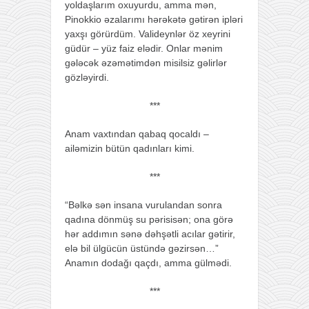
yoldaşlarım oxuyurdu, amma mən,
Pinokkio əzalarımı hərəkətə gətirən ipləri
yaxşı görürdüm. Valideynlər öz xeyrini
güdür – yüz faiz elədir. Onlar mənim
gələcək əzəmətimdən misilsiz gəlirlər
gözləyirdi.
***
Anam vaxtından qabaq qocaldı –
ailəmizin bütün qadınları kimi.
***
“Bəlkə sən insana vurulandan sonra
qadına dönmüş su pərisisən; ona görə
hər addımın sənə dəhşətli acılar gətirir,
elə bil ülgücün üstündə gəzirsən…”
Anamın dodağı qaçdı, amma gülmədi.
***