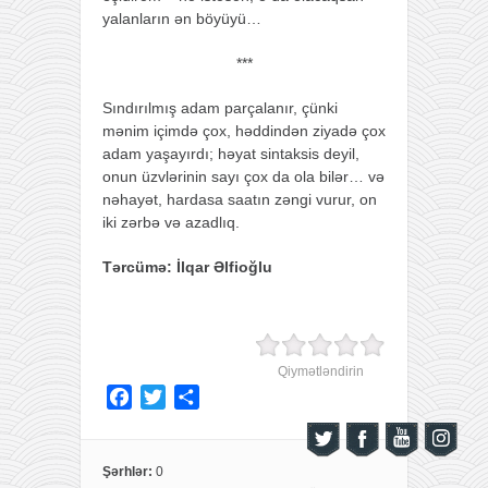
yalanların ən böyüyü…
***
Sındırılmış adam parçalanır, çünki
mənim içimdə çox, həddindən ziyadə çox
adam yaşayırdı; həyat sintaksis deyil,
onun üzvlərinin sayı çox da ola bilər… və
nəhayət, hardasa saatın zəngi vurur, on
iki zərbə və azadlıq.
Tərcümə: İlqar Əlfioğlu
Qiymətləndirin
F
T
S
a
w
h
c
i
a
e
t
r
Şərhlər:
0