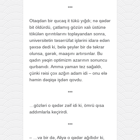
***
Otaqdan bir qucaq it tükü yığdı; nə qədər
bit öldürdü, çatlamış gözün xalı üstünə
tökülən qırıntılarını toplayandan sonra,
universitetin təsərrüfat işlərini idarə edən
şəxsə dedi ki, belə şeylər bir də təkrar
olunsa, gərək, maaşını artırsınlar. Bu
qadın yəqin optimizm azarının sonuncu
qurbanıdı. Amma yaman tez sağaldı,
çünki rəisi çox azğın adam idi – onu elə
həmin dəqiqə işdən qovdu.
***
…gözləri o qədər zəif idi ki, ömrü qısa
addımlarla keçirirdi.
***
– …və bir də, Aliyə o qədər ağıllıdır ki,