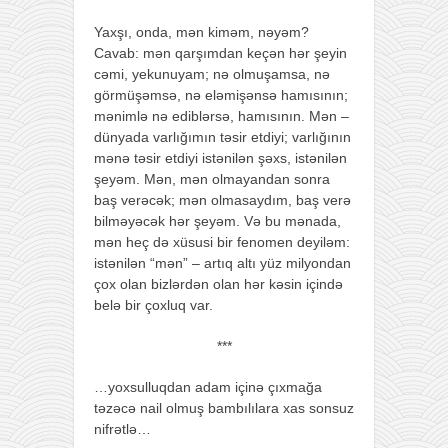
Yaxşı, onda, mən kiməm, nəyəm?
Cavab: mən qarşımdan keçən hər şeyin
cəmi, yekunuyam; nə olmuşamsa, nə
görmüşəmsə, nə eləmişənsə hamısının;
mənimlə nə ediblərsə, hamısının. Mən –
dünyada varlığımın təsir etdiyi; varlığının
mənə təsir etdiyi istənilən şəxs, istənilən
şeyəm. Mən, mən olmayandan sonra
baş verəcək; mən olmasaydım, baş verə
bilməyəcək hər şeyəm. Və bu mənada,
mən heç də xüsusi bir fenomen deyiləm:
istənilən “mən” – artıq altı yüz milyondan
çox olan bizlərdən olan hər kəsin içində
belə bir çoxluq var.
***
…yoxsulluqdan adam içinə çıxmağa
təzəcə nail olmuş bambılılara xas sonsuz
nifrətlə…