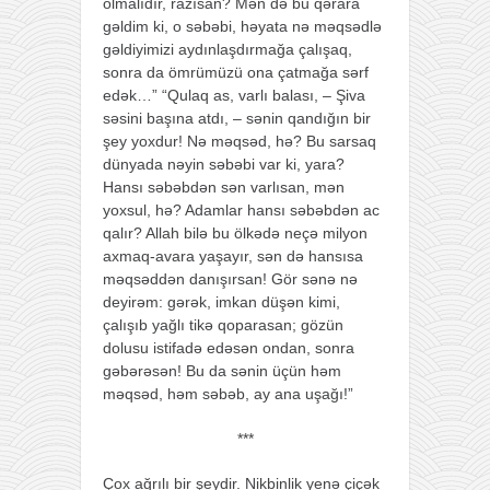
olmalıdır, razısan? Mən də bu qərara
gəldim ki, o səbəbi, həyata nə məqsədlə
gəldiyimizi aydınlaşdırmağa çalışaq,
sonra da ömrümüzü ona çatmağa sərf
edək…” “Qulaq as, varlı balası, – Şiva
səsini başına atdı, – sənin qandığın bir
şey yoxdur! Nə məqsəd, hə? Bu sarsaq
dünyada nəyin səbəbi var ki, yara?
Hansı səbəbdən sən varlısan, mən
yoxsul, hə? Adamlar hansı səbəbdən ac
qalır? Allah bilə bu ölkədə neçə milyon
axmaq-avara yaşayır, sən də hansısa
məqsəddən danışırsan! Gör sənə nə
deyirəm: gərək, imkan düşən kimi,
çalışıb yağlı tikə qoparasan; gözün
dolusu istifadə edəsən ondan, sonra
gəbərəsən! Bu da sənin üçün həm
məqsəd, həm səbəb, ay ana uşağı!”
***
Çox ağrılı bir şeydir. Nikbinlik yenə çiçək