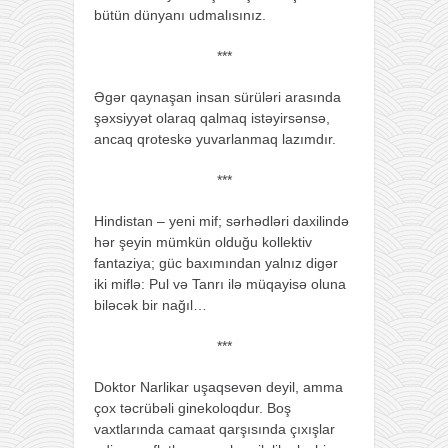
bütün dünyanı udmalısınız.
***
Əgər qaynaşan insan sürüləri arasında
şəxsiyyət olaraq qalmaq istəyirsənsə,
ancaq qroteskə yuvarlanmaq lazımdır.
***
Hindistan – yeni mif; sərhədləri daxilində
hər şeyin mümkün olduğu kollektiv
fantaziya; güc baxımından yalnız digər
iki miflə: Pul və Tanrı ilə müqayisə oluna
biləcək bir nağıl…
***
Doktor Narlikar uşaqsevən deyil, amma
çox təcrübəli ginekoloqdur. Boş
vaxtlarında camaat qarşısında çıxışlar