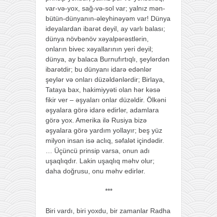
var-və-yox, sağ-və-sol var; yalnız mən-
bütün-dünyanın-əleyhinəyəm var! Dünya
ideyalardan ibarət deyil, ay varlı balası;
dünya növbənöv xəyalpərəstlərin,
onların bivec xəyallarının yeri deyil;
dünya, ay balaca Burnufırtıqlı, şeylərdən
ibarətdir; bu dünyanı idarə edənlər
şeylər və onları düzəldənlərdir; Birlaya,
Tataya bax, hakimiyyəti olan hər kəsə
fikir ver – əşyaları onlar düzəldir. Ölkəni
əşyalara görə idarə edirlər, adamlara
görə yox. Amerika ilə Rusiya bizə
əşyalara görə yardım yollayır; beş yüz
milyon insan isə aclıq, səfalət içindədir.
… Üçüncü prinsip varsa, onun adı
uşaqlıqdır. Lakin uşaqlıq məhv olur;
daha doğrusu, onu məhv edirlər.
***
Biri vardı, biri yoxdu, bir zamanlar Radha