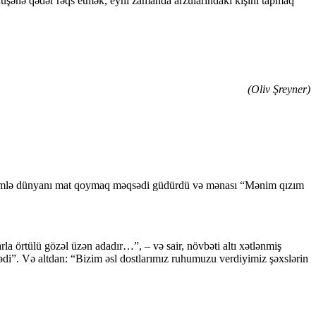
üşənə qədər rəqs etmək, eyni zamanda arzularındakı kişini tapmaq
(Oliv Şreyner)
u cümlə dünyanı mat qoymaq məqsədi güdürdü və mənası “Mənim qızım
rla örtülü gözəl üzən adadır…”, – və sair, növbəti altı xətlənmiş
ədi”. Və altdan: “Bizim əsl dostlarımız ruhumuzu verdiyimiz şəxslərin