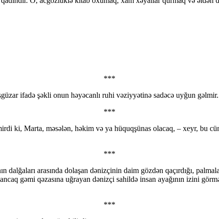
qadındır. O, acgözlüklə kitab oxumaq, xam xəyallar qurmaq və əldən d
***
 işgüzar ifadə şəkli onun həyəcanlı ruhi vəziyyətinə sadəcə uyğun gəlmir.
***
tmirdi ki, Marta, məsələn, həkim və ya hüquqşünas olacaq, – xeyr, b
***
nın dalğaları arasında dolaşan dənizçinin daim gözdən qaçırdığı, palmala
 ancaq gəmi qəzasına uğrayan dənizçi sahildə insan ayağının izini görm
***