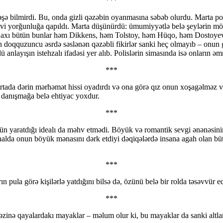
***
şə bilmirdi. Bu, onda gizli qəzəbin oyanmasına səbəb olurdu. Marta po
i yorğunluğa qapıldı. Marta düşünürdü: ümumiyyətlə belə şeylərin mövcu
– axı bütün bunlar həm Dikkens, həm Tolstoy, həm Hüqo, həm Dostoyevski
n doqquzuncu əsrdə səslənən qəzəbli fikirlər sanki heç olmayıb – onun g
nlayışın istehzalı ifadəsi yer alıb. Polislərin simasında isə onların əmr
***
artada dərin mərhəmət hissi oyadırdı və ona görə qız onun xoşagəlməz
 danışmağa belə ehtiyac yoxdur.
***
 yaratdığı idealı da məhv etmədi. Böyük və romantik sevgi ənənəsinin 
 halda onun böyük mənasını dərk etdiyi dəqiqələrdə insana agah olan b
***
n pula görə kişilərlə yatdığını bilsə də, özünü belə bir rolda təsəvvür e
***
əvəzinə qayalardakı mayaklar – məlum olur ki, bu mayaklar da sanki altl