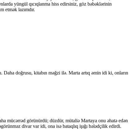
Onlarda yüngül qıcıqlanma hiss edirsiniz, göz bəbəklərinin
im etmək lazımdır.
Daha doğrusu, kitabın məğzi ilə. Marta artıq əmin idi ki, onların
 daha mücərrəd görünürdü; düzdür, mütaliə Martaya onu əhatə edən
rünməz divar var idi, ona isə bataqlıq işığı bələdçilik edirdi.