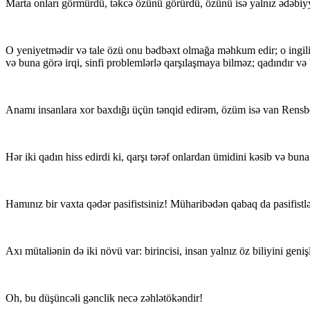
Marta onları görmürdü, təkcə özünü görürdü, özünü isə yalnız ədəbiyy
O yeniyetmədir və tale özü onu bədbəxt olmağa məhkum edir; o ingilis
və buna görə irqi, sinfi problemlərlə qarşılaşmaya bilməz; qadındır v
Anamı insanlara xor baxdığı üçün tənqid edirəm, özüm isə van Rensbe
Hər iki qadın hiss edirdi ki, qarşı tərəf onlardan ümidini kəsib və buna
Hamınız bir vaxta qədər pasifistsiniz! Müharibədən qabaq da pasifist
Axı mütaliənin də iki növü var: birincisi, insan yalnız öz biliyini geni
Oh, bu düşüncəli gənclik necə zəhlətökəndir!