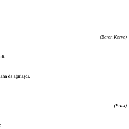
(Baron Korvo)
di.
aha da ağırlaşdı.
(Prust)
.