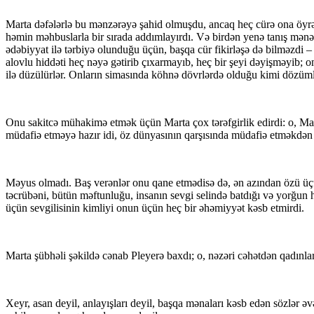
Marta dəfələrlə bu mənzərəyə şahid olmuşdu, ancaq heç cürə ona öyrə
həmin məhbuslarla bir sırada addımlayırdı. Və birdən yenə tanış mənəv
ədəbiyyat ilə tərbiyə olunduğu üçün, başqa cür fikirləşə də bilməzdi 
alovlu hiddəti heç nəyə gətirib çıxarmayıb, heç bir şeyi dəyişməyib; o
ilə düzülürlər. Onların simasında köhnə dövrlərdə olduğu kimi dözümlü a
Onu sakitcə mühakimə etmək üçün Marta çox tərəfgirlik edirdi: o, M
müdafiə etməyə hazır idi, öz dünyasının qarşısında müdafiə etməkdən
Məyus olmadı. Baş verənlər onu qane etmədisə də, ən azından özü üçün
təcrübəni, bütün məftunluğu, insanın sevgi selində batdığı və yorğun
üçün sevgilisinin kimliyi onun üçün heç bir əhəmiyyət kəsb etmirdi.
Marta şübhəli şəkildə cənab Pleyerə baxdı; o, nəzəri cəhətdən qadınları
Xeyr, asan deyil, anlayışları deyil, başqa mənaları kəsb edən sözlər 