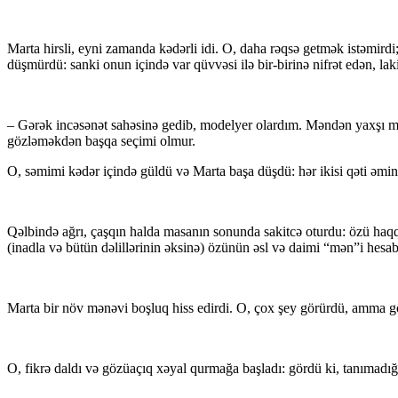
Marta hirsli, eyni zamanda kədərli idi. O, daha rəqsə getmək istəmirdi;
düşmürdü: sanki onun içində var qüvvəsi ilə bir-birinə nifrət edən, laki
– Gərək incəsənət sahəsinə gedib, modelyer olardım. Məndən yaxşı mo
gözləməkdən başqa seçimi olmur.
O, səmimi kədər içində güldü və Marta başa düşdü: hər ikisi qəti əmind
Qəlbində ağrı, çaşqın halda masanın sonunda sakitcə oturdu: özü haq
(inadla və bütün dəlillərinin əksinə) özünün əsl və daimi “mən”i hesab 
Marta bir növ mənəvi boşluq hiss edirdi. O, çox şey görürdü, amma gö
O, fikrə daldı və gözüaçıq xəyal qurmağa başladı: gördü ki, tanımadığ