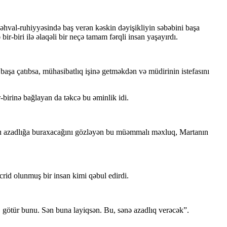
ə əhval-ruhiyyəsində baş verən kəskin dəyişikliyin səbəbini başa
ir-biri ilə əlaqəli bir neçə tamam fərqli insan yaşayırdı.
şa çatıbsa, mühasibatlıq işinə getməkdən və müdirinin istefasını
-birinə bağlayan da təkcə bu əminlik idi.
onu azadlığa buraxacağını gözləyən bu müəmmalı məxluq, Martanın
rid olunmuş bir insan kimi qəbul edirdi.
, götür bunu. Sən buna layiqsən. Bu, sənə azadlıq verəcək”.