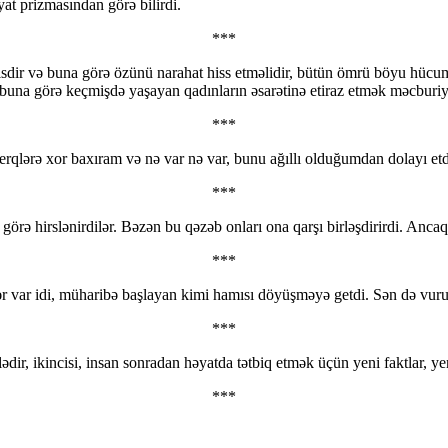
at prizmasından görə bilirdi.
***
dir və buna görə özünü narahat hiss etməlidir, bütün ömrü böyu hücumla
ə buna görə keçmişdə yaşayan qadınların əsarətinə etiraz etmək məcburiy
***
rqlərə xor baxıram və nə var nə var, bunu ağıllı olduğumdan dolayı e
***
 görə hirslənirdilər. Bəzən bu qəzəb onları ona qarşı birləşdirirdi. Ancaq
***
lər var idi, müharibə başlayan kimi hamısı döyüşməyə getdi. Sən də vur
***
şlədir, ikincisi, insan sonradan həyatda tətbiq etmək üçün yeni faktlar, y
***