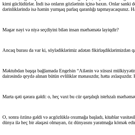
kimi güclüdürlər. İndi isə onların gözlərinin içinə baxın. Onlar sanki
dərinliklərində isə həmin yumşaq parlaq qaranlığı tapmayacaqsınız. H
Məgər nəyi və niyə seçdiyini bilən insan mərhəmətə layiqdir?
Ancaq burası da var ki, söylədiklərimiz adətən fikirləşdiklərimizdən qa
Məktubdan başqa bağlamada Engelsin “Ailənin və xüsusi mülkiyyətin mə
dairəsində qeydə alınan bütün evliliklər mənasızdır, hətta əxlaqsızdı
Marta qəti qərara gəldi: o, heç vaxt bu cür qarşılıqlı istehzalı mərhəmə
O, sonra özünə gəldi və acgözlüklə oxumağa başladı, kitablar vasitə
dünya ilə heç bir əlaqəsi olmayan, öz dünyasını yaratmağa kömək edirdi