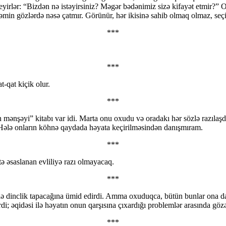
 deyirlər: “Bizdən nə istəyirsiniz? Məgər bədənimiz sizə kifayət etmir?” 
əmin gözlərdə nəsə çatmır. Görünür, hər ikisinə sahib olmaq olmaz, seç
***
***
t-qat kiçik olur.
***
nşəyi” kitabı var idi. Marta onu oxudu və oradakı hər sözlə razılaşdı. 
r. Hələ onların köhnə qaydada həyata keçirilməsindən danışmıram.
***
tə əsaslanan evliliyə razı olmayacaq.
***
silə dinclik tapacağına ümid edirdi. Amma oxuduqca, bütün bunlar ona
; əqidəsi ilə həyatın onun qarşısına çıxardığı problemlər arasında gözəgö
***