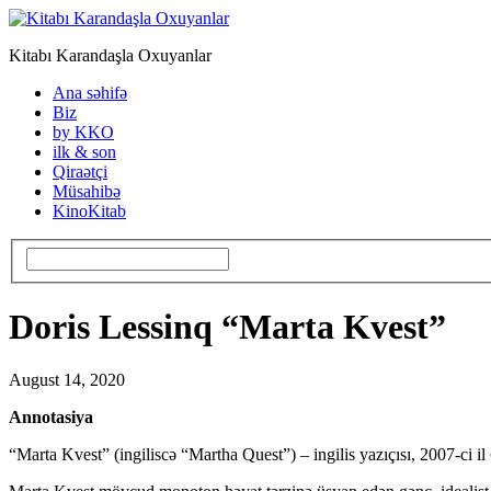
Kitabı Karandaşla Oxuyanlar
Ana səhifə
Biz
by KKO
ilk & son
Qiraətçi
Müsahibə
KinoKitab
Doris Lessinq “Marta Kvest”
August 14, 2020
Annotasiya
“Marta Kvest” (ingiliscə “Martha Quest”) – ingilis yazıçısı, 2007-ci il