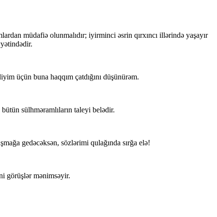
rdan müdafiə olunmalıdır; iyirminci əsrin qırxıncı illərində yaşayır
yətindədir.
tdiyim üçün buna haqqım çatdığını düşünürəm.
 bütün sülhməramlıların taleyi belədir.
uşmağa gedəcəksən, sözlərimi qulağında sırğa elə!
eni görüşlər mənimsəyir.