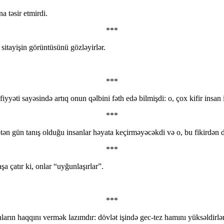
a təsir etmirdi.
***
 sitayişin görüntüsünü gözləyirlər.
***
yəti sayəsində artıq onun qəlbini fəth edə bilmişdi: o, çox kifir insan i
***
tən gün tanış olduğu insanlar həyata keçirməyəcəkdi və o, bu fikirdən d
***
a çatır ki, onlar “uyğunlaşırlar”.
***
arın haqqını vermək lazımdır: dövlət işində gec-tez hamını yüksəldirlər