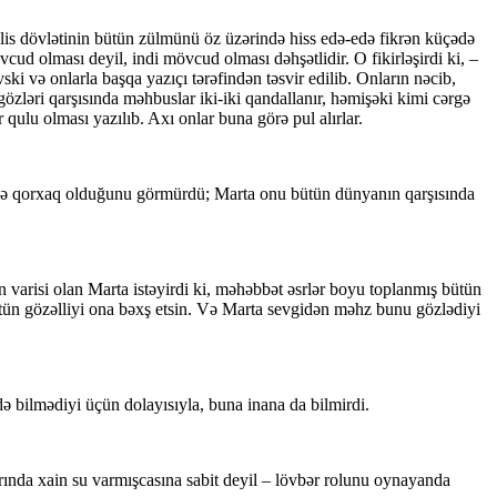
lis dövlətinin bütün zülmünü öz üzərində hiss edə-edə fikrən küçədə
d olması deyil, indi mövcud olması dəhşətlidir. O fikirləşirdi ki, –
 və onlarla başqa yazıçı tərəfindən təsvir edilib. Onların nəcib,
özləri qarşısında məhbuslar iki-iki qandallanır, həmişəki kimi cərgə
 qulu olması yazılıb. Axı onlar buna görə pul alırlar.
 və qorxaq olduğunu görmürdü; Marta onu bütün dünyanın qarşısında
varisi olan Marta istəyirdi ki, məhəbbət əsrlər boyu toplanmış bütün
ütün gözəlliyi ona bəxş etsin. Və Marta sevgidən məhz bunu gözlədiyi
də bilmədiyi üçün dolayısıyla, buna inana da bilmirdi.
arında xain su varmışcasına sabit deyil – lövbər rolunu oynayanda