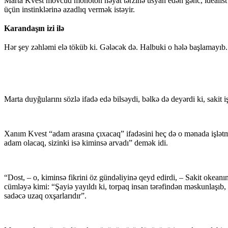
Marta Kvest mövcud monoton həyat tərzinə üsyan edən gənc, idealist 
üçün instinklərinə azadlıq vermək istəyir.
Karandaşın izi ilə
Hər şey zəhləmi elə töküb ki. Gələcək də. Halbuki o hələ başlamayıb.
Marta duyğularını sözlə ifadə edə bilsəydi, bəlkə də deyərdi ki, sakit
Xanım Kvest “adam arasına çıxacaq” ifadəsini heç də o mənada işlə
adam olacaq, sizinki isə kiminsə arvadı” demək idi.
“Dost, – o, kiminsə fikrini öz gündəliyinə qeyd edirdi, – Sakit okeanı
cümləyə kimi: “Şayiə yayıldı ki, torpaq insan tərəfindən məskunlaşıb,
sadəcə uzaq oxşarlarıdır”.