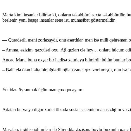
Marta kimi insanlar bilirlər ki, onların təkəbbürü saxta təkəbbürdür, b
bəslənir, yəni başqa insanlar sənə isti münasibət göstərməlidir.
― Qaradərili məni zorlasaydı, onu asardılar, mən isə milli qəhrəman o
– Amma, əzizim, qəzetləri oxu. Ağ qızları elə hey… onlara hücum edir
Ancaq Marta buna oxşar bir hadisə xatırlaya bilmirdi: bütün bunlar boş
– Bəli, elə ötən həftə bir ağdərili oğlan zənci qızı zorlamışdı, onu isə 
Yenidən öyrənmək üçün mən çox qocayam.
Adətən bu və ya digər xarici ölkədə sosial sistemin mənasızlığını və
Məsələn, ingilis qohumları ilə Strenddə gəzişən, boylu-buxunlu gənc ko