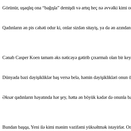
Görünür, uşaqlıq ona “bağışla” demişdi və artıq heç nə əvvəlki kimi on
Qadınların ən pis cəhəti odur ki, onlar sizdən sitayiş, ya da ən azından
Cənab Casper Koen tamam əks nəticəyə gətirib çıxarmalı olan bir keyfiy
Dünyada bəzi dəyişikliklər baş versə belə, həmin dəyişiklikləri onun ö
Əksər qadınların həyatında hər şey, hətta ən böyük kədər də onunla baş
Bundan başqa, Yeni ilə kimi mənim vəzifəmi yüksəltmək istəyirlər. Onl