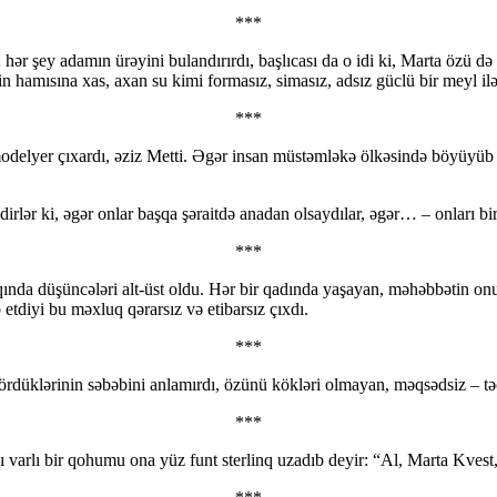
***
 hər şey adamın ürəyini bulandırırdı, başlıcası da o idi ki, Marta özü d
n hamısına xas, axan su kimi formasız, simasız, adsız güclü bir meyl ilə b
***
delyer çıxardı, əziz Metti. Əgər insan müstəmləkə ölkəsində böyüyüb ba
irlər ki, əgər onlar başqa şəraitdə anadan olsaydılar, əgər… – onları bir
***
qında düşüncələri alt-üst oldu. Hər bir qadında yaşayan, məhəbbətin 
etdiyi bu məxluq qərarsız və etibarsız çıxdı.
***
rdüklərinin səbəbini anlamırdı, özünü kökləri olmayan, məqsədsiz – təc
***
ı varlı bir qohumu ona yüz funt sterlinq uzadıb deyir: “Al, Marta Kvest