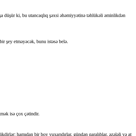
aşa düşür ki, bu utancaqlıq şəxsi əhəmiyyətinə təhlükəli əminlikdən
bir şey etməyəcək, bunu istəsə belə.
mək isə çox çətindir.
dirlər: hamıdan bir boy yuxarıdırlar, gündən qaralıblar, əzələli və at