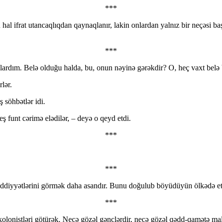
***
u hal ifrat utancaqlıqdan qaynaqlanır, lakin onlardan yalnız bir neçəsi b
***
lardım. Belə olduğu halda, bu, onun nəyinə gərəkdir? O, heç vaxt belə 
lər.
 söhbətlər idi.
beş funt cərimə elədilər, – deyə o qeyd etdi.
***
***
 ziddiyyətlərini görmək daha asandır. Bunu doğulub böyüdüyün ölkədə et
***
lonistləri götürək. Necə gözəl gənclərdir, necə gözəl qədd-qamətə malik