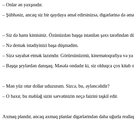
– Onlar ən yaxşısıdır.
– Şübhəsiz, ancaq siz bir qaydaya əməl edirsinizsə, digərlərinə də əməl
– Siz də hamı kimisiniz. Özünüzdən başqa istənilən şəxs tərəfindən dü
– Nə demək istədiyinizi başa düşmədim.
– Sizə səyahət etmək lazımdır. Görürsünüzmü, kinematoqrafiya və ya a
– Başqa şeylərdən danışaq. Məsələ ondadır ki, siz olduqca çox kitab
– Mən yüz otur dollar uduzuram. Sizcə, bu, əyləncəlidir?
– O baxır, bu məbləğ sizin sərvətinizin neçə faizini təşkil edir.
Axmaq plandır, ancaq axmaq planlar digərlərindən daha uğurla reallaş