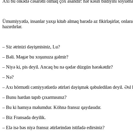
Axı bu ölkədə cəsarətli olmaq çox asandır: hər kəsin bildiyini söyləmə
Ümumiyyətlə, insanlar yaxşı kitab almaq barədə az fikirləşirlər, onla
hazırdırlar.
– Siz ətrinizi dəyişmisiniz, Lu?
– Bəli. Məgər bu xoşunuza gəlmir?
– Niyə ki, pis deyil. Ancaq bu nə qədər düzgün hərəkətdir?
– Nə?
– Axı hörmətli cəmiyyətlərdə ətirləri dəyişmək qəbuledilən deyil. Əsl le
– Bunu hardan tapıb çıxarmısınız?
– Bu ki hamıya məlumdur. Köhnə fransız qaydasıdır.
– Biz Fransada deyilik.
– Elə isə bəs niyə fransız ətirlərindən istifadə edirsiniz?