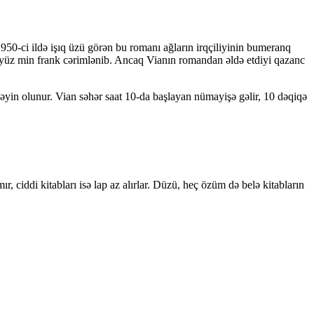
950-ci ildə işıq üzü görən bu romanı ağların irqçiliyinin bumeranq
ədə yüz min frank cərimlənib. Ancaq Vianın romandan əldə etdiyi qazanc
 təyin olunur. Vian səhər saat 10-da başlayan nümayişə gəlir, 10 dəqiqə
, ciddi kitabları isə lap az alırlar. Düzü, heç özüm də belə kitabların