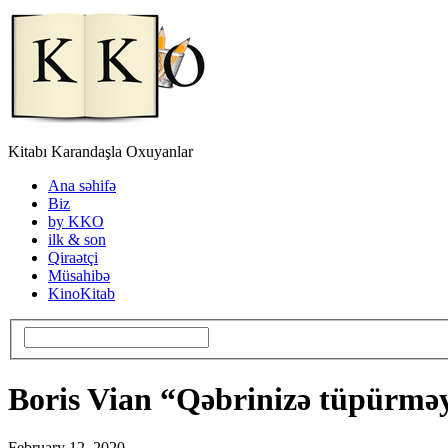
Kitabı Karandaşla Oxuyanlar
Ana səhifə
Biz
by KKO
ilk & son
Qiraətçi
Müsahibə
KinoKitab
Boris Vian “Qəbrinizə tüpürmə
February 12, 2020