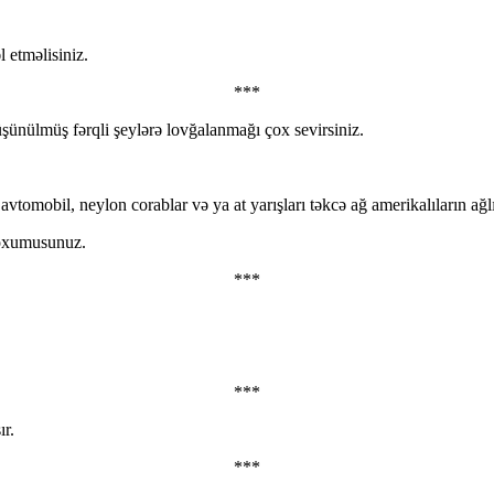
 etməlisiniz.
***
şünülmüş fərqli şeylərə lovğalanmağı çox sevirsiniz.
vtomobil, neylon corablar və ya at yarışları təkcə ağ amerikalıların a
 oxumusunuz.
***
***
ır.
***