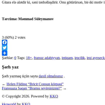
Gitara elə alətdir ki, səni tənbəlləşdirir. Onu götürürsən, bir-iki mot
Tərcümə: Məmməd Süleymanov
3
(60%)
2
votes
Facebook
Twitter
Şərhlər:
0
Tags:
18+
,
fransız ədəbiyyatı
,
intiqam
,
irqçilik
,
irqi ayrıseçk
Share
Şərh yaz
Şərh yazmaq üçün sayta
daxil olmalısınız
.
←
Helen Fildinq “Bricit Consun körpəsi”
Fransuaza Saqan “Bramsı sevirsinizmi?”
→
© Copyright 2026. Powered by
KKO
kkoworld
by
KKO