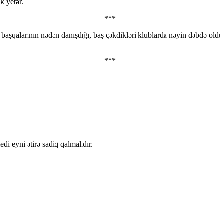
k yetər.
***
ra başqalarının nədən danışdığı, baş çəkdikləri klublarda nəyin dəbdə o
***
di eyni ətirə sadiq qalmalıdır.