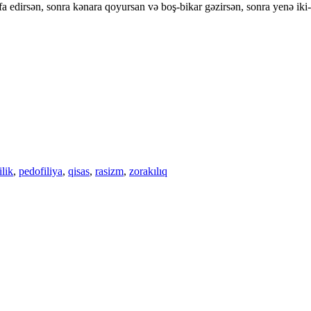
iv ifa edirsən, sonra kənara qoyursan və boş-bikar gəzirsən, sonra yenə i
ilik
,
pedofiliya
,
qisas
,
rasizm
,
zorakılıq