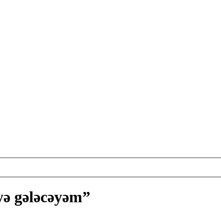
yə gələcəyəm”