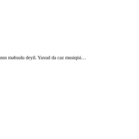
ğlının məhsulu deyil. Yaxud da caz musiqisi…