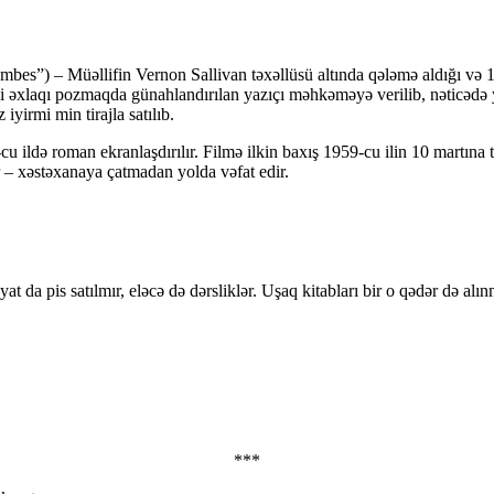
mbes”) – Müəllifin Vernon Sallivan təxəllüsü altında qələmə aldığı və 1
ictimai əxlaqı pozmaqda günahlandırılan yazıçı məhkəməyə verilib, nətic
irmi min tirajla satılıb.
u ildə roman ekranlaşdırılır. Filmə ilkin baxış 1959-cu ilin 10 martına
– xəstəxanaya çatmadan yolda vəfat edir.
a pis satılmır, eləcə də dərsliklər. Uşaq kitabları bir o qədər də alınmır
***