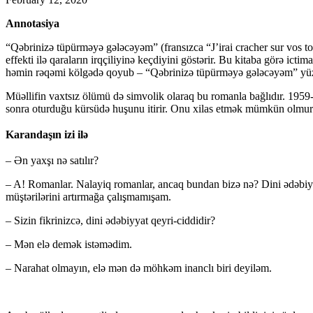
Annotasiya
“Qəbrinizə tüpürməyə gələcəyəm” (fransızca “J’irai cracher sur vos to
effekti ilə qaraların irqçiliyinə keçdiyini göstərir. Bu kitaba görə 
həmin rəqəmi kölgədə qoyub – “Qəbrinizə tüpürməyə gələcəyəm” yüz iy
Müəllifin vaxtsız ölümü də simvolik olaraq bu romanla bağlıdır. 1959-c
sonra oturduğu kürsüdə huşunu itirir. Onu xilas etmək mümkün olmur 
Karandaşın izi ilə
– Ən yaxşı nə satılır?
– A! Romanlar. Nalayiq romanlar, ancaq bundan bizə nə? Dini ədəbiyyat d
müştərilərini artırmağa çalışmamışam.
– Sizin fikrinizcə, dini ədəbiyyat qeyri-ciddidir?
– Mən elə demək istəmədim.
– Narahat olmayın, elə mən də möhkəm inanclı biri deyiləm.