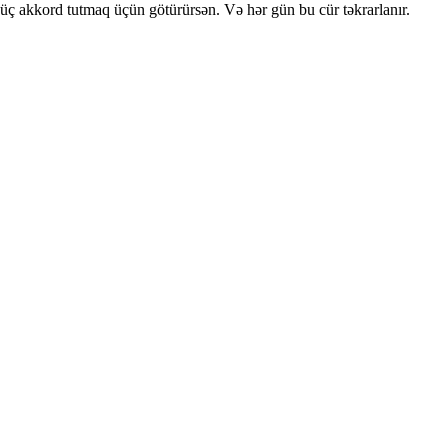
ki-üç akkord tutmaq üçün götürürsən. Və hər gün bu cür təkrarlanır.