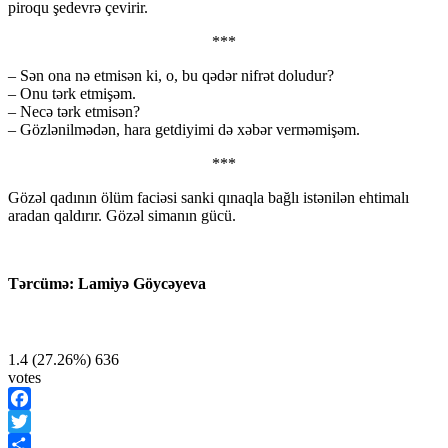
piroqu şedevrə çevirir.
***
– Sən ona nə etmisən ki, o, bu qədər nifrət doludur?
– Onu tərk etmişəm.
– Necə tərk etmisən?
– Gözlənilmədən, hara getdiyimi də xəbər verməmişəm.
***
Gözəl qadının ölüm faciəsi sanki qınaqla bağlı istənilən ehtimalı
aradan qaldırır. Gözəl simanın gücü.
Tərcümə: Lamiyə Göycəyeva
1.4
(27.26%)
636
votes
Facebook
Twitter