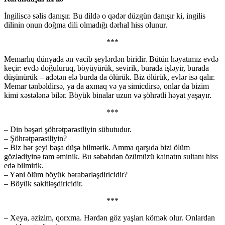
İngiliscə səlis danışır. Bu dildə o qədər düzgün danışır ki, ingilis
dilinin onun doğma dili olmadığı dərhal hiss olunur.
***
Memarlıq dünyada ən vacib şeylərdən biridir. Bütün həyatımız evdə
keçir: evdə doğuluruq, böyüyürük, sevirik, burada işləyir, burada
düşünürük – adətən elə burda da ölürük. Biz ölürük, evlər isə qalır.
Memar tənbəldirsə, ya da axmaq və ya simicdirsə, onlar da bizim
kimi xəstələnə bilər. Böyük binalar uzun və şöhrətli həyat yaşayır.
***
– Din bəşəri şöhrətpərəstliyin sübutudur.
– Şöhrətpərəstliyin?
– Biz hər şeyi başa düşə bilmərik. Amma qarşıda bizi ölüm
gözlədiyinə tam əminik. Bu səbəbdən özümüzü kainatın sultanı hiss
edə bilmirik.
– Yəni ölüm böyük bərabərləşdiricidir?
– Böyük sakitləşdiricidir.
***
– Xeya, əzizim, qorxma. Hərdən göz yaşları kömək olur. Onlardan