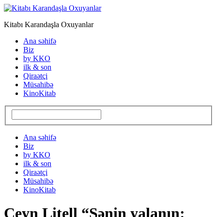
Kitabı Karandaşla Oxuyanlar
Ana səhifə
Biz
by KKO
ilk & son
Qiraətçi
Müsahibə
KinoKitab
Ana səhifə
Biz
by KKO
ilk & son
Qiraətçi
Müsahibə
KinoKitab
Ceyn Litell “Sənin yalanın: