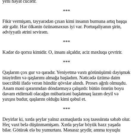
yeni həyat cücərir.
***
Fikir vermişəm, təyyarədən çıxan kimi insanın burnuna artıq başqa
ətir gəlir. Hər ölkənin özünəməxsus iyi var. Portuqaliyanın şirin,
ədviyyatlı ətrini sevirəm.
***
Kədər də qorxu kimidir. O, insanı alçaldır, aciz məxluqa çevririr.
***
Qaşlarım çox gur və qaradır. Yeniyetmə vaxtı görünüşümü dəyişmək
istəyirdim və qaşlarımı almağa başladım. Nəticədə üzümə daim
təəccüblü ifadə verən hündür qövslər alındı. Proses ağrılı olmuşdu.
Anam məni qərarımdan döndərməyə çalışırdı: bütün ömrün boyu
davam etdirməli olacağın mübarizəni başlatmaq lazım deyil və
yaxşısı budur, qaşlarını olduğu kimi qəbul et.
***
Deyirlər ki, xırda şeylər yalnız axmaqlarda xoş təəssürata səbəb olur.
Heç vaxt belə düşünməmişəm. Xırda şeylər böyük həzz yaşada
bilər. Götürək elə bu yumurtanı. Mənasız şeydir, amma toyuqlu