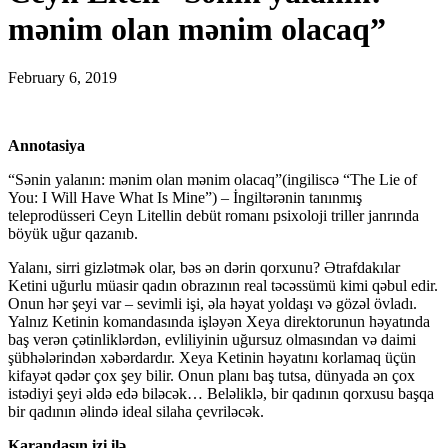
mənim olan mənim olacaq”
February 6, 2019
Annotasiya
“Sənin yalanın: mənim olan mənim olacaq”(ingiliscə “The Lie of
You: I Will Have What Is Mine”) – İngiltərənin tanınmış
teleprodüsseri Ceyn Litellin debüt romanı psixoloji triller janrında
böyük uğur qazanıb.
Yalanı, sirri gizlətmək olar, bəs ən dərin qorxunu? Ətrafdakılar
Ketini uğurlu müasir qadın obrazının real təcəssümü kimi qəbul edir.
Onun hər şeyi var – sevimli işi, əla həyat yoldaşı və gözəl övladı.
Yalnız Ketinin komandasında işləyən Xeya direktorunun həyatında
baş verən çətinliklərdən, evliliyinin uğursuz olmasından və daimi
şübhələrindən xəbərdardır. Xeya Ketinin həyatını korlamaq üçün
kifayət qədər çox şey bilir. Onun planı baş tutsa, dünyada ən çox
istədiyi şeyi əldə edə biləcək… Beləliklə, bir qadının qorxusu başqa
bir qadının əlində ideal silaha çevriləcək.
Karandaşın izi ilə