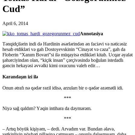
Cud”
April 6, 2014
Annotasiya
Tənqidçilərin indi də Hardinin əsərlərindən ən faciəvi və nəticəsiz
hesab etdikləri və gah Dostoyevskinin “Cinayət və cəza”, gah da
Floberin “Xanım Bovari”si ilə müqayisə etdikləri kitab. Ucqar əyalət
şəhərciyindən olan, “kiçik insan” çərçivəsində boğulan istedadlı
gəncin hekayəsi əvvəlki kimi oxucunu valeh edir…
Karandaşın izi ilə
Onun ətrafı nə qədər rəzil idisə, arzuları bir o qədər əzəmətli idi.
***
Niyə sağ qaldım? Yəqin intihara da dəymərəm.
***
– Artıq böyük kişiyəm, – dedi. Arvadım var. Bundan əlavə,
yetkinliyin növbəti pilləsinə çatmışam – onunla dalaşmışam, daha