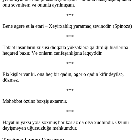
onu sevmirəm və onunla ayrılmışam.
***
Bene agere et la etari – Xeyirxahlıq yaratmaq sevincdir. (Spinoza)
***
Təbiət insanların xüsusi diqqətlə yüksəklərə qaldırdığı hisslərinə
həqarətl baxır. Və onların canfəşanlığına laqeyddir.
***
Elə kişilər var ki, ona heç bir qadın, əgər o qadın kifir deyilsə,
dözməz.
***
Məhəbbət özünə bəxşiş axtarmır.
***
Həyatını yaxşı yola soxmuş hər kəs az da olsa xudbindir. Özünü
dəyişməyən uğursuzluğa məhkumdur.
Tərcümə: Lamiyə Göycəyeva