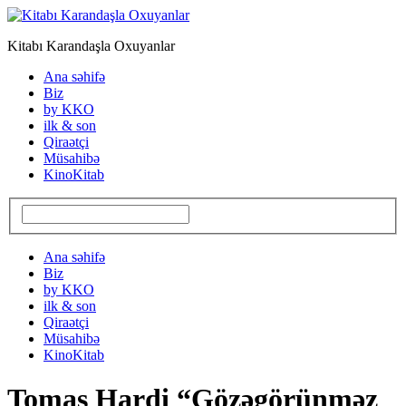
Kitabı Karandaşla Oxuyanlar
Ana səhifə
Biz
by KKO
ilk & son
Qiraətçi
Müsahibə
KinoKitab
Ana səhifə
Biz
by KKO
ilk & son
Qiraətçi
Müsahibə
KinoKitab
Tomas Hardi “Gözəgörünməz