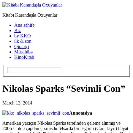
Kitabı Karandaşla Oxuyanlar
Ana səhifə
Biz
by KKO
ilk & son
Qiraətçi
Müsahibə
KinoKitab
Nikolas Sparks “Sevimli Con”
March 13, 2014
Annotasiya
Amerikan yazıçısı Nikolas Sparks tərəfindən qələmə alınmış və
2006-cı ildə çapdan çıxmışdır. Əsərdə bir əsgərin (Con Tayri) həyat