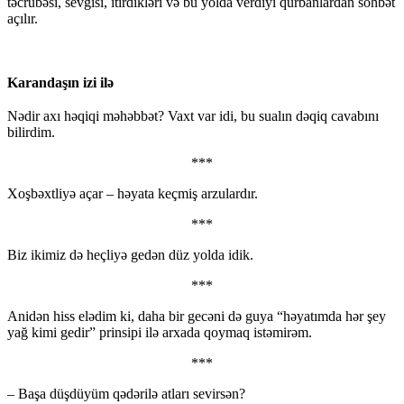
təcrübəsi, sevgisi, itirdikləri və bu yolda verdiyi qurbanlardan söhbət
açılır.
Karandaşın izi ilə
Nədir axı həqiqi məhəbbət? Vaxt var idi, bu sualın dəqiq cavabını
bilirdim.
***
Xoşbəxtliyə açar – həyata keçmiş arzulardır.
***
Biz ikimiz də heçliyə gedən düz yolda idik.
***
Anidən hiss elədim ki, daha bir gecəni də guya “həyatımda hər şey
yağ kimi gedir” prinsipi ilə arxada qoymaq istəmirəm.
***
– Başa düşdüyüm qədərilə atları sevirsən?