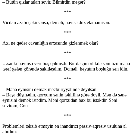
– Bütün qızlar atları sevir. Bilmirdin məgər?
***
Vicdan əzabı çəkirsənsə, deməli, nəyisə düz eləməmisən.
***
Axı nə qədər cavanlığın arxasında gizlənmək olar?
***
…sanki nəyinsə yeri boş qalmışdı. Bir də çimərlikdə səni üzü mənə
tərəf gələn görəndə sakitləşdim. Deməli, həyatım boşluğu sən idin.
***
– Mənə eynisini demək məcburiyyətində deyilsən.
– Başa düşmədin, qorxum sənin təklifinə görə deyil. Mən də sənə
eynisini demək istədim. Məni qorxudan bax bu istəkdir. Səni
sevirəm, Con.
***
Problemləri təkzib etməyin ən inandırıcı passiv-aqresiv üsuluna əl
atırdım: