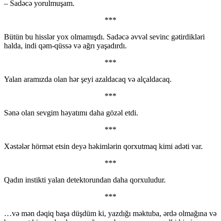
– Sadəcə yorulmuşam.
***
Bütün bu hisslər yox olmamışdı. Sadəcə əvvəl sevinc gətirdikləri
halda, indi qəm-qüssə və ağrı yaşadırdı.
***
Yalan aramızda olan hər şeyi azaldacaq və alçaldacaq.
***
Sənə olan sevgim həyatımı daha gözəl etdi.
***
Xəstələr hörmət etsin deyə həkimlərin qorxutmaq kimi adəti var.
***
Qadın instikti yalan detektorundan daha qorxuludur.
***
…və mən dəqiq başa düşdüm ki, yazdığı məktuba, ərdə olmağına və