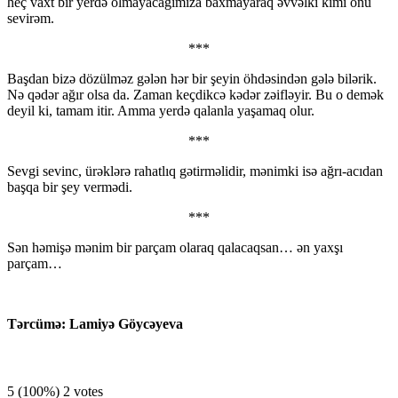
heç vaxt bir yerdə olmayacağımıza baxmayaraq əvvəlki kimi onu
sevirəm.
***
Başdan bizə dözülməz gələn hər bir şeyin öhdəsindən gələ bilərik.
Nə qədər ağır olsa da. Zaman keçdikcə kədər zəifləyir. Bu o demək
deyil ki, tamam itir. Amma yerdə qalanla yaşamaq olur.
***
Sevgi sevinc, ürəklərə rahatlıq gətirməlidir, mənimki isə ağrı-acıdan
başqa bir şey vermədi.
***
Sən həmişə mənim bir parçam olaraq qalacaqsan… ən yaxşı
parçam…
Tərcümə: Lamiyə Göycəyeva
5
(100%)
2
votes