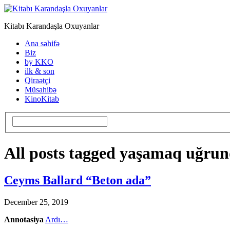
Kitabı Karandaşla Oxuyanlar
Ana səhifə
Biz
by KKO
ilk & son
Qiraətçi
Müsahibə
KinoKitab
All posts tagged yaşamaq uğru
Ceyms Ballard “Beton ada”
December 25, 2019
Annotasiya
Ardı…