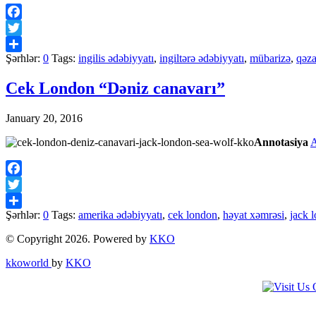
Facebook
Twitter
Şərhlər:
0
Tags:
ingilis ədəbiyyatı
,
ingiltərə ədəbiyyatı
,
mübarizə
,
qəz
Share
Сek London “Dəniz canavarı”
January 20, 2016
Annotasiya
Facebook
Twitter
Şərhlər:
0
Tags:
amerika ədəbiyyatı
,
cek london
,
həyat xəmrəsi
,
jack 
Share
© Copyright 2026. Powered by
KKO
kkoworld
by
KKO