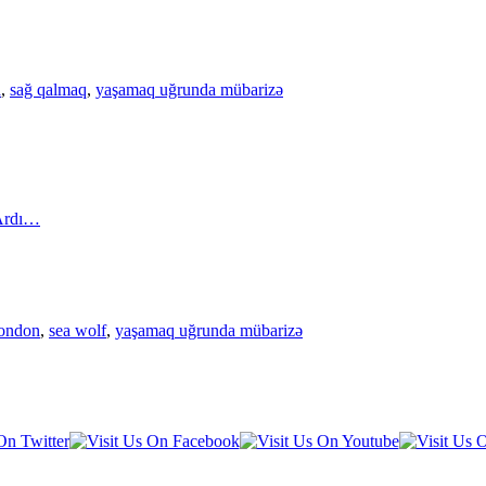
a
,
sağ qalmaq
,
yaşamaq uğrunda mübarizə
Ardı…
london
,
sea wolf
,
yaşamaq uğrunda mübarizə