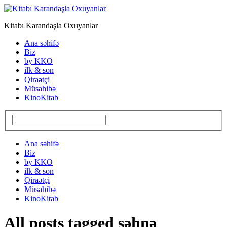
Kitabı Karandaşla Oxuyanlar
Ana səhifə
Biz
by KKO
ilk & son
Qiraətçi
Müsahibə
KinoKitab
Ana səhifə
Biz
by KKO
ilk & son
Qiraətçi
Müsahibə
KinoKitab
All posts tagged səhnə