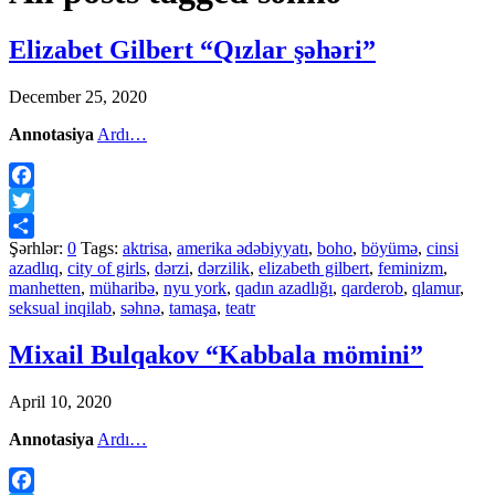
Elizabet Gilbert “Qızlar şəhəri”
December 25, 2020
Annotasiya
Ardı…
Facebook
Twitter
Şərhlər:
0
Tags:
aktrisa
,
amerika ədəbiyyatı
,
boho
,
böyümə
,
cinsi
Share
azadlıq
,
city of girls
,
dərzi
,
dərzilik
,
elizabeth gilbert
,
feminizm
,
manhetten
,
müharibə
,
nyu york
,
qadın azadlığı
,
qarderob
,
qlamur
,
seksual inqilab
,
səhnə
,
tamaşa
,
teatr
Mixail Bulqakov “Kabbala mömini”
April 10, 2020
Annotasiya
Ardı…