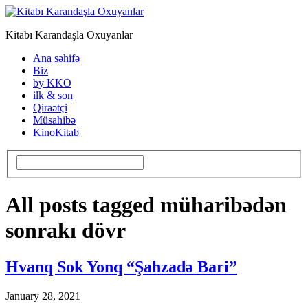
Kitabı Karandaşla Oxuyanlar
Ana səhifə
Biz
by KKO
ilk & son
Qiraətçi
Müsahibə
KinoKitab
All posts tagged müharibədən
sonrakı dövr
Hvanq Sok Yonq “Şahzadə Bari”
January 28, 2021