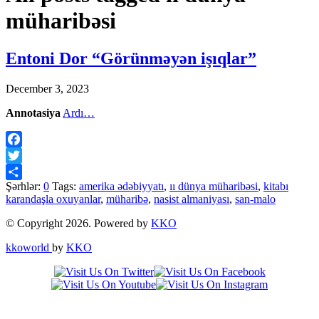
müharibəsi
Entoni Dor “Görünməyən işıqlar”
December 3, 2023
Annotasiya
Ardı…
Facebook
Twitter
Şərhlər:
0
Tags:
amerika ədəbiyyatı
,
ıı dünya müharibəsi
,
kitabı
Share
karandaşla oxuyanlar
,
müharibə
,
nasist almaniyası
,
san-malo
© Copyright 2026. Powered by
KKO
kkoworld
by
KKO