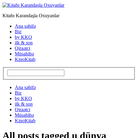
Kitabı Karandaşla Oxuyanlar
Ana səhifə
Biz
by KKO
ilk & son
Qiraətçi
Müsahibə
KinoKitab
Ana səhifə
Biz
by KKO
ilk & son
Qiraətçi
Müsahibə
KinoKitab
All posts tagged ıı dünya