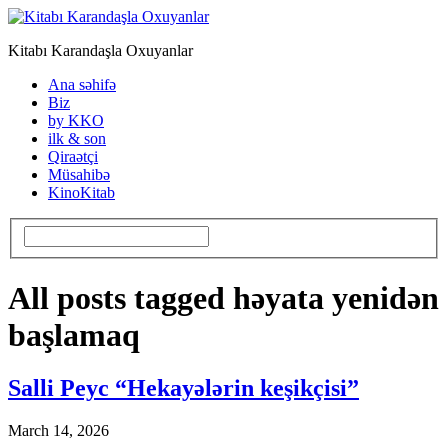
Kitabı Karandaşla Oxuyanlar
Ana səhifə
Biz
by KKO
ilk & son
Qiraətçi
Müsahibə
KinoKitab
All posts tagged həyata yenidən
başlamaq
Salli Peyc “Hekayələrin keşikçisi”
March 14, 2026