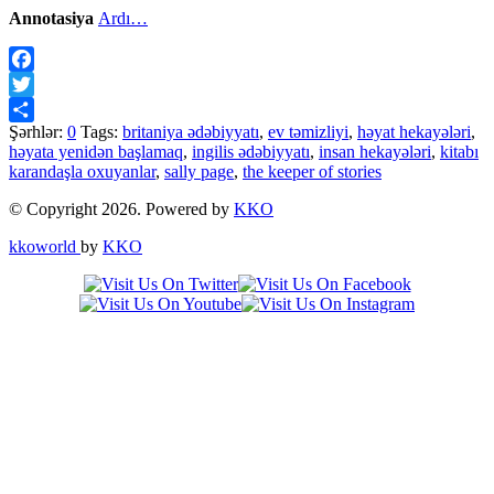
Annotasiya
Ardı…
Facebook
Twitter
Şərhlər:
0
Tags:
britaniya ədəbiyyatı
,
ev təmizliyi
,
həyat hekayələri
,
Share
həyata yenidən başlamaq
,
ingilis ədəbiyyatı
,
insan hekayələri
,
kitabı
karandaşla oxuyanlar
,
sally page
,
the keeper of stories
© Copyright 2026. Powered by
KKO
kkoworld
by
KKO