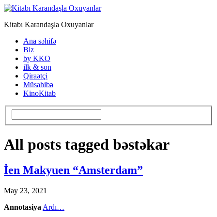
Kitabı Karandaşla Oxuyanlar
Ana səhifə
Biz
by KKO
ilk & son
Qiraətçi
Müsahibə
KinoKitab
All posts tagged bəstəkar
İen Makyuen “Amsterdam”
May 23, 2021
Annotasiya
Ardı…