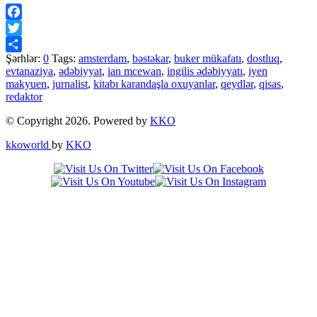
Facebook
Twitter
Şərhlər:
0
Tags:
amsterdam
,
bəstəkar
,
buker mükafatı
,
dostluq
,
Share
evtanaziya
,
ədəbiyyat
,
ian mcewan
,
ingilis ədəbiyyatı
,
iyen
makyuen
,
jurnalist
,
kitabı karandaşla oxuyanlar
,
qeydlər
,
qisas
,
redaktor
© Copyright 2026. Powered by
KKO
kkoworld
by
KKO