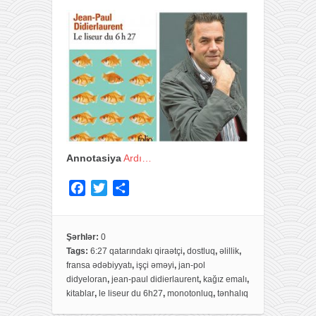
Annotasiya
Ardı…
F
T
S
a
w
h
c
i
a
e
t
r
Şərhlər:
0
Tags:
6:27 qatarındakı qiraətçi
,
dostluq
,
əlillik
,
b
t
e
fransa ədəbiyyatı
,
işçi əməyi
,
jan-pol
o
e
didyeloran
,
jean-paul didierlaurent
,
kağız emalı
,
o
r
kitablar
,
le liseur du 6h27
,
monotonluq
,
tənhalıq
k