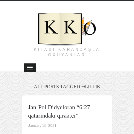
KITABI KARANDAŞLA
OXUYANLAR
ALL POSTS TAGGED ƏLILLIK
Jan-Pol Didyeloran “6:27
qatarındakı qiraətçi”
January 15, 2021