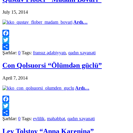
July 15, 2014
Ardı…
Facebook
Twitter
Şərhlər:
0
Tags:
fransız ədəbiyyatı
,
qadın xəyanəti
Share
Con Qolsuorsi “Ölümdən güclü”
April 7, 2014
Ardı…
Facebook
Twitter
Şərhlər:
0
Tags:
evlilik
,
məhəbbət
,
qadın xəyanəti
Share
Lev Tolstoy “Anna Karenina”