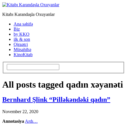
Kitabı Karandaşla Oxuyanlar
Ana səhifə
Biz
by KKO
ilk & son
Qiraətçi
Müsahibə
KinoKitab
All posts tagged qadın xəyanəti
Bernhard Şlink “Pilləkəndəki qadın”
November 22, 2020
Annotasiya
Ardı…