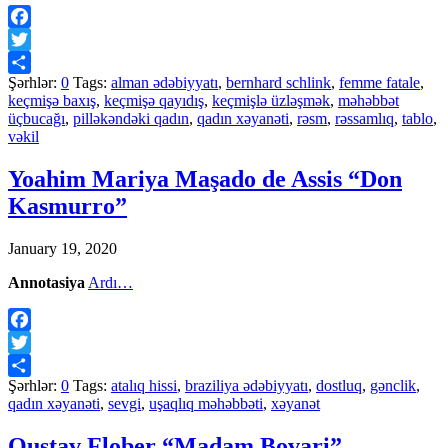
Facebook
Twitter
Şərhlər:
0
Tags:
alman ədəbiyyatı
,
bernhard schlink
,
femme fatale
,
Share
keçmişə baxış
,
keçmişə qayıdış
,
keçmişlə üzləşmək
,
məhəbbət
üçbucağı
,
pilləkəndəki qadın
,
qadın xəyanəti
,
rəsm
,
rəssamlıq
,
tablo
,
vəkil
Yoahim Mariya Maşado de Assis “Don
Kasmurro”
January 19, 2020
Annotasiya
Ardı…
Facebook
Twitter
Şərhlər:
0
Tags:
atalıq hissi
,
braziliya ədəbiyyatı
,
dostluq
,
gənclik
,
Share
qadın xəyanəti
,
sevgi
,
uşaqlıq məhəbbəti
,
xəyanət
Qustav Flober “Madam Bovari”