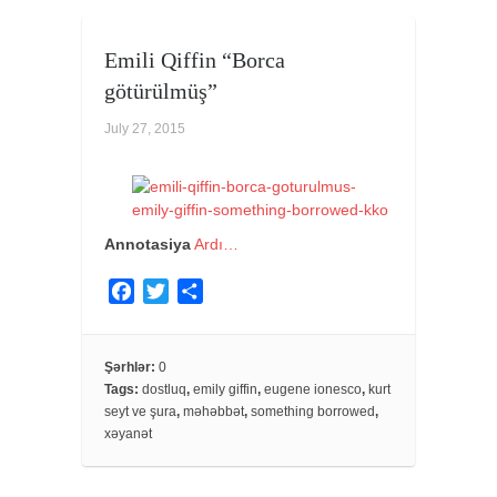
Emili Qiffin “Borca
götürülmüş”
July 27, 2015
Annotasiya
Ardı…
F
T
S
a
w
h
c
i
a
e
t
r
Şərhlər:
0
Tags:
dostluq
,
emily giffin
,
eugene ionesco
,
kurt
b
t
e
seyt ve şura
,
məhəbbət
,
something borrowed
,
o
e
xəyanət
o
r
k