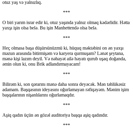
otuz yaş və yalnızlıq.
***
O biri yarım israr edir ki, otuz yaşında yalnız olmaq kədərlidir. Hətta
yaxşı işin olsa belə. Bu işin Manhettendə olsa belə.
***
Heç olmasa başa düşürsünüzmü ki, hüquq məktəbini on ən yaxşı
məzun arasında bitirmişəm və karyera qurmuşam? Lənət şeytana,
mənə kişi lazım deyil. Və nəhayət ailə həyatı qurub uşaq doğanda,
əmin olun ki, onu Brik adlandırmayacam!
***
Bilirəm ki, son qərarını mənə daha sonra deyəcək. Mən təhlükəsiz
adamam. Başqasının ideyasını oğurlamayan rəfiqəyəm. Mənim işim
başqalarının nişanlılarını oğurlamaqdır.
***
Aşiq qadın üçün ən gözəl auditoriya başqa aşiq qadındır.
***