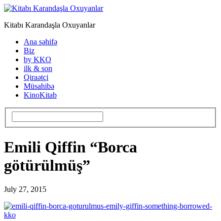
Kitabı Karandaşla Oxuyanlar
Ana səhifə
Biz
by KKO
ilk & son
Qiraətçi
Müsahibə
KinoKitab
Emili Qiffin “Borca
götürülmüş”
July 27, 2015