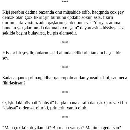
***
Kişi şərabın dadına baxanda onu müşahidə edib, haqqında çox şey
demək olar. Çox fikirləşir, burnunu qədəhə soxur, asta, fikirli
qurtumlarla vaxtı uzadır, qaşlarını çatıb donur və “Yarıyar, amma
bundan yaxşılarının da dadına baxmışam” deyərcəsinə hissiyyatsız
şəkildə başını bulayırsa, bu pis əlamətdir.
***
Hisslər bir şeydir, onların təsiri altında etdiklərin tamam başqa bir
şey.
***
Sadəcə qancıq olmaq, idbar qancıq olmaqdan yaxşıdır. Pol, sən necə
fikirləşirsən?
***
O, işindəki növbəti “dəhşət” haqda mənə ətraflı danışır. Çox vaxt bu
“dəhşət” o demək olur ki, printerin xarab olub.
***
“Mən çox kök deyiləm ki? Bu mənə yaraşır? Mənimlə gedərsən?