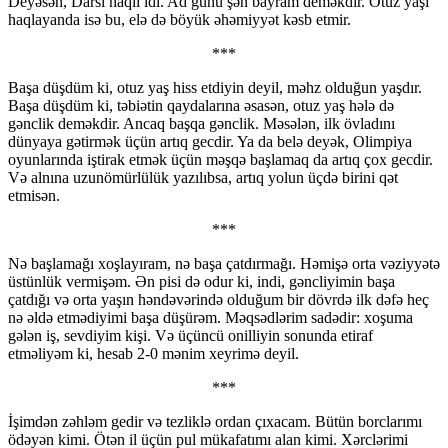
Deyəsən, Darsi haqlı idi. Ad günü şən bayram deməkdir. Otuz yaşı
haqlayanda isə bu, elə də böyük əhəmiyyət kəsb etmir.
***
Başa düşdüm ki, otuz yaş hiss etdiyin deyil, məhz olduğun yaşdır.
Başa düşdüm ki, təbiətin qaydalarına əsasən, otuz yaş hələ də
gənclik deməkdir. Ancaq başqa gənclik. Məsələn, ilk övladını
dünyaya gətirmək üçün artıq gecdir. Ya da belə deyək, Olimpiya
oyunlarında iştirak etmək üçün məşqə başlamaq da artıq çox gecdir.
Və alnına uzunömürlülük yazılıbsa, artıq yolun üçdə birini qət
etmisən.
***
Nə başlamağı xoşlayıram, nə başa çatdırmağı. Həmişə orta vəziyyətə
üstünlük vermişəm. Ən pisi də odur ki, indi, gəncliyimin başa
çatdığı və orta yaşın həndəvərində olduğum bir dövrdə ilk dəfə heç
nə əldə etmədiyimi başa düşürəm. Məqsədlərim sadədir: xoşuma
gələn iş, sevdiyim kişi. Və üçüncü onilliyin sonunda etiraf
etməliyəm ki, hesab 2-0 mənim xeyrimə deyil.
***
İşimdən zəhləm gedir və tezliklə ordan çıxacam. Bütün borclarımı
ödəyən kimi. Ötən il üçün pul mükafatımı alan kimi. Xərclərimi