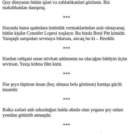
Qoy dünyanın bütün işləri və zəhlətökənləri gözləsin. Biz
məhəbbətdən danışırıq.
***
Həyatda hansı qadınlara üstünlük verməklərindən asılı olmayaraq
bütün kişilər Cennifer Lopesi xoşlayır. Bu bizdə Bred Pitt kimidir.
Yaraşıqlı sarışınları sevməyə bilərsən, ancaq bu ki – Breddir.
***
Hərdən rəfiqəni onun növbəti addımının nə olacağını bildiyin üçün
sevirsən. Yaxşı köhnə film kimi.
***
Hər şeyə tüpürən insan (heç olmasa belə görünən) həmişə güclü
insandır.
***
Bəlkə zərləri atıb uduzduğun halda əlində olan yeganə şey onları
yenidən götürüb atmaqdır.
***