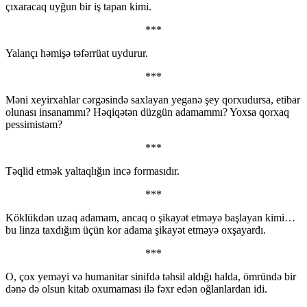
çıxaracaq uyğun bir iş tapan kimi.
***
Yalançı həmişə təfərrüat uydurur.
***
Məni xeyirxahlar cərgəsində saxlayan yeganə şey qorxudursa, etibar
olunası insanammı? Həqiqətən düzgün adamammı? Yoxsa qorxaq
pessimistəm?
***
Təqlid etmək yaltaqlığın incə formasıdır.
***
Köklükdən uzaq adamam, ancaq o şikayət etməyə başlayan kimi…
bu linza taxdığım üçün kor adama şikayət etməyə oxşayardı.
***
O, çox yeməyi və humanitar sinifdə təhsil aldığı halda, ömründə bir
dənə də olsun kitab oxumaması ilə fəxr edən oğlanlardan idi.