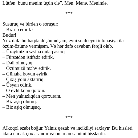
Lütfən, bunu mənim üçün elə”. Mən. Mənə. Mənimlə.
***
Susuruq və birdən o soruşur:
– Biz nə edirik?
Budur!
Yüz dəfə bu haqda düşünmüşəm, eyni sualı eyni intonasiya ilə
özüm-özümə vermişəm. Və hər dəfə cavabım fərqli olub.
– Ürəyimizin səsinə qulaq asırıq.
– Fürsətdən istifadə edirik.
– Dəli olmuşuq.
– Özümüzü məhv edirik.
– Günaha boyun əyirik.
– Çıxış yolu axtarırıq.
– Üsyan edirik.
– O evlilikdən qorxur.
– Mən yalnızlıqdan qorxuram.
– Biz aşiq oluruq.
– Biz aşiq olmuşuq.
***
Alkoqol əzabı boğur. Yalnız qəzab və incikiliyi saxlayır. Bu hissləri
idarə etmək çox asandır və onlar ən səmimi hisslərdir.