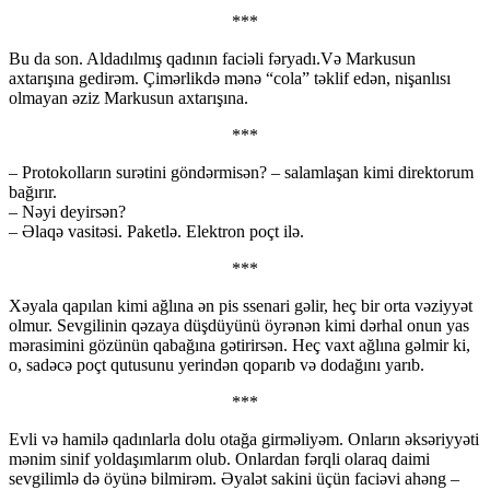
***
Bu da son. Aldadılmış qadının faciəli fəryadı.Və Markusun
axtarışına gedirəm. Çimərlikdə mənə “cola” təklif edən, nişanlısı
olmayan əziz Markusun axtarışına.
***
– Protokolların surətini göndərmisən? – salamlaşan kimi direktorum
bağırır.
– Nəyi deyirsən?
– Əlaqə vasitəsi. Paketlə. Elektron poçt ilə.
***
Xəyala qapılan kimi ağlına ən pis ssenari gəlir, heç bir orta vəziyyət
olmur. Sevgilinin qəzaya düşdüyünü öyrənən kimi dərhal onun yas
mərasimini gözünün qabağına gətirirsən. Heç vaxt ağlına gəlmir ki,
o, sadəcə poçt qutusunu yerindən qoparıb və dodağını yarıb.
***
Evli və hamilə qadınlarla dolu otağa girməliyəm. Onların əksəriyyəti
mənim sinif yoldaşımlarım olub. Onlardan fərqli olaraq daimi
sevgilimlə də öyünə bilmirəm. Əyalət sakini üçün faciəvi ahəng –