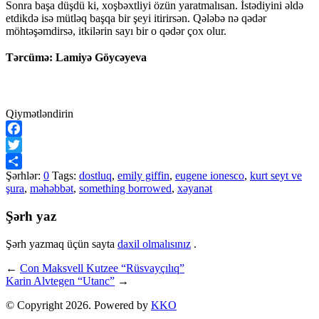
Sonra başa düşdü ki, xoşbəxtliyi özün yaratmalısan. İstədiyini əldə
etdikdə isə mütləq başqa bir şeyi itirirsən. Qələbə nə qədər
möhtəşəmdirsə, itkilərin sayı bir o qədər çox olur.
Tərcümə: Lamiyə Göycəyeva
Qiymətləndirin
Facebook
Twitter
Şərhlər:
0
Tags:
dostluq
,
emily giffin
,
eugene ionesco
,
kurt seyt ve
Share
şura
,
məhəbbət
,
something borrowed
,
xəyanət
Şərh yaz
Şərh yazmaq üçün sayta
daxil olmalısınız
.
←
Con Maksvell Kutzee “Rüsvayçılıq”
Karin Alvtegen “Utanc”
→
© Copyright 2026. Powered by
KKO