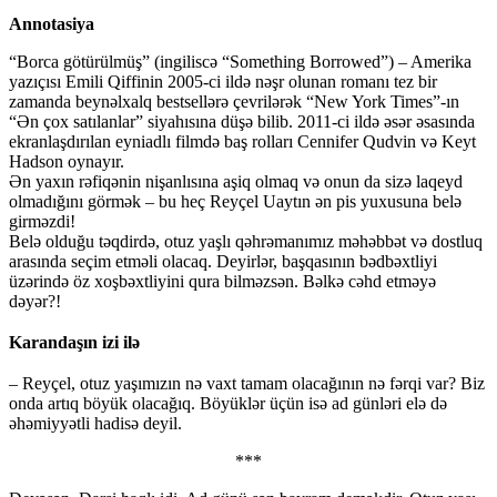
Annotasiya
“Borca götürülmüş” (ingiliscə “Something Borrowed”) – Amerika
yazıçısı Emili Qiffinin 2005-ci ildə nəşr olunan romanı tez bir
zamanda beynəlxalq bestsellərə çevrilərək “New York Times”-ın
“Ən çox satılanlar” siyahısına düşə bilib. 2011-ci ildə əsər əsasında
ekranlaşdırılan eyniadlı filmdə baş rolları Cennifer Qudvin və Keyt
Hadson oynayır.
Ən yaxın rəfiqənin nişanlısına aşiq olmaq və onun da sizə laqeyd
olmadığını görmək – bu heç Reyçel Uaytın ən pis yuxusuna belə
girməzdi!
Belə olduğu təqdirdə, otuz yaşlı qəhrəmanımız məhəbbət və dostluq
arasında seçim etməli olacaq. Deyirlər, başqasının bədbəxtliyi
üzərində öz xoşbəxtliyini qura bilməzsən. Bəlkə cəhd etməyə
dəyər?!
Karandaşın izi ilə
– Reyçel, otuz yaşımızın nə vaxt tamam olacağının nə fərqi var? Biz
onda artıq böyük olacağıq. Böyüklər üçün isə ad günləri elə də
əhəmiyyətli hadisə deyil.
***