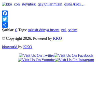
Ardı…
Facebook
Twitter
Şərhlər:
0
Tags:
müasir dünya insanı
,
pul
,
seçim
Share
© Copyright 2026. Powered by
KKO
kkoworld
by
KKO