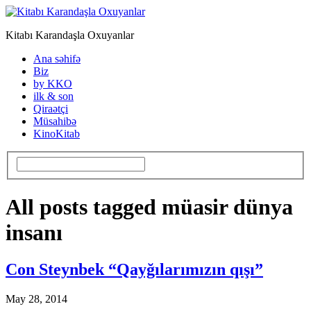
Kitabı Karandaşla Oxuyanlar
Ana səhifə
Biz
by KKO
ilk & son
Qiraətçi
Müsahibə
KinoKitab
All posts tagged müasir dünya
insanı
Con Steynbek “Qayğılarımızın qışı”
May 28, 2014