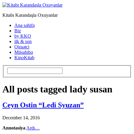
Kitabı Karandaşla Oxuyanlar
Ana səhifə
Biz
by KKO
ilk & son
Qiraətçi
Müsahibə
KinoKitab
All posts tagged lady susan
Ceyn Ostin “Ledi Syuzan”
December 14, 2016
Annotasiya
Ardı…