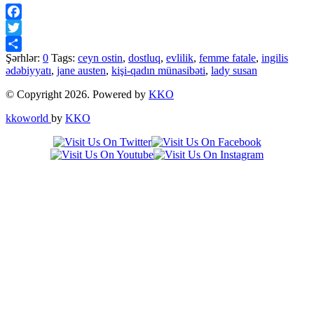
Facebook
Twitter
Şərhlər:
0
Tags:
ceyn ostin
,
dostluq
,
evlilik
,
femme fatale
,
ingilis
Share
ədəbiyyatı
,
jane austen
,
kişi-qadın münasibəti
,
lady susan
© Copyright 2026. Powered by
KKO
kkoworld
by
KKO