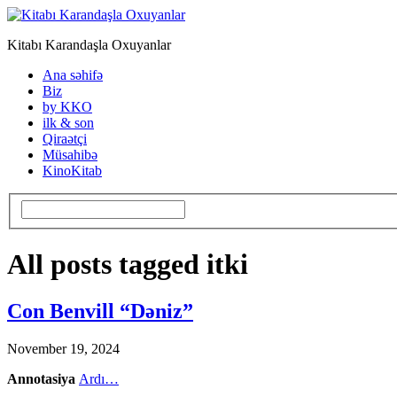
Kitabı Karandaşla Oxuyanlar
Ana səhifə
Biz
by KKO
ilk & son
Qiraətçi
Müsahibə
KinoKitab
All posts tagged itki
Con Benvill “Dəniz”
November 19, 2024
Annotasiya
Ardı…