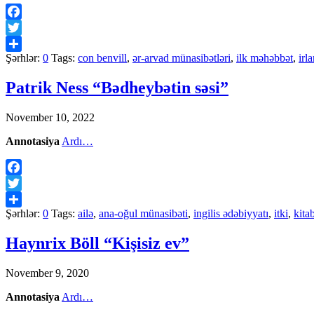
Facebook
Twitter
Şərhlər:
0
Tags:
con benvill
,
ər-arvad münasibətləri
,
ilk məhəbbət
,
irl
Share
Patrik Ness “Bədheybətin səsi”
November 10, 2022
Annotasiya
Ardı…
Facebook
Twitter
Şərhlər:
0
Tags:
ailə
,
ana-oğul münasibəti
,
ingilis ədəbiyyatı
,
itki
,
kita
Share
Haynrix Böll “Kişisiz ev”
November 9, 2020
Annotasiya
Ardı…