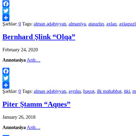
Facebook
Twitter
Şərhlər:
0
Tags:
alman ədəbiyyatı
,
almaniya
,
atasızlıq
,
əxlaq
,
əxlaqsızl
Share
Bernhard Şlink “Olqa”
February 24, 2020
Annotasiya
Ardı…
Facebook
Twitter
Şərhlər:
0
Tags:
alman ədəbiyyatı
,
ayrılıq
,
həsrət
,
ilk məhəbbət
,
itki
,
m
Share
Piter Ştamm “Aqnes”
January 26, 2018
Annotasiya
Ardı…