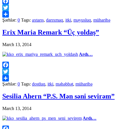
Facebook
Twitter
Şərhlər:
0
Tags:
axtarış
,
darıxmaq
,
itki
,
məyusluq
,
müharibə
Share
Erix Maria Remark “Üç yoldaş”
March 13, 2014
Ardı…
Facebook
Twitter
Şərhlər:
0
Tags:
dostluq
,
itki
,
məhəbbət
,
müharibə
Share
Sesilia Ahern “P.S. Mən səni sevirəm”
March 13, 2014
Ardı…