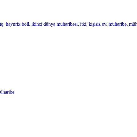
ıq
,
haynrix böll
,
ikinci dünya müharibəsi
,
itki
,
kişisiz ev
,
müharibə
,
müh
üharibə