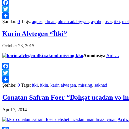
Facebook
Twitter
Şərhlər:
0
Tags:
agnes
,
alman
,
alman ədəbiyyatı
,
ayrılıq
,
əsər
,
itki
,
məh
Share
Karin Alvtegen “İtki”
October 23, 2015
Annotasiya
Ardı…
Facebook
Twitter
Şərhlər:
0
Tags:
itki
,
itkin
,
karin alvtegen
,
missing
,
saknad
Share
Conatan Safran Foer “Dəhşət ucadan və i
April 7, 2014
Ardı