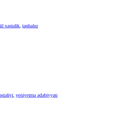
l xəstəlik
,
tənhalıq
stəliyi
,
yeniyetmə ədəbiyyatı