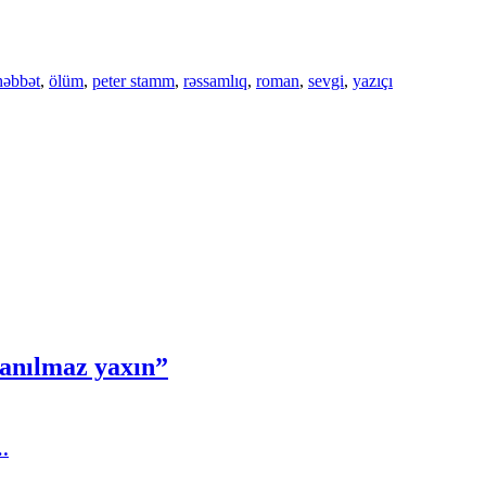
əbbət
,
ölüm
,
peter stamm
,
rəssamlıq
,
roman
,
sevgi
,
yazıçı
nanılmaz yaxın”
…