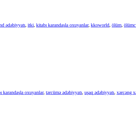
and ədəbiyyatı
,
itki
,
kitabı karandaşla oxuyanlar
,
kkoworld
,
ölüm
,
ölümcü
bı karandaşla oxuyanlar
,
tərcümə ədəbiyyatı
,
uşaq ədəbiyyatı
,
xərçəng xə