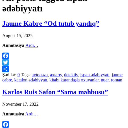
ədəbiyyatı
Jaume Kabre “Od tutub yandıq”
August 15, 2025
Annotasiya
Ardı…
Facebook
Twitter
Şərhlər:
0
Tags:
avtoqəza
,
axtarış
,
detektiv
,
ispan ədəbiyyatı
,
jaume
Share
cabre
,
katalon ədəbiyyatı
,
kitabı karandaşla oxuyanlar
,
nuar
,
roman
Karlos Ruis Safon “Səma məhbusu”
November 17, 2022
Annotasiya
Ardı…