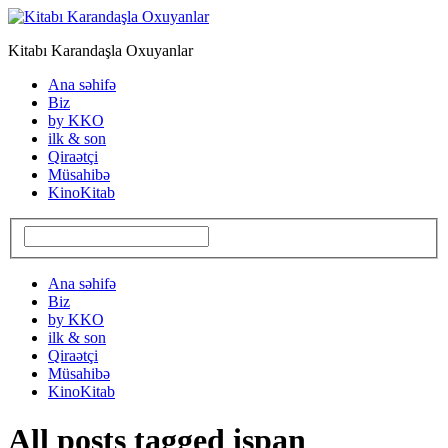
Kitabı Karandaşla Oxuyanlar
Ana səhifə
Biz
by KKO
ilk & son
Qiraətçi
Müsahibə
KinoKitab
Ana səhifə
Biz
by KKO
ilk & son
Qiraətçi
Müsahibə
KinoKitab
All posts tagged ispan