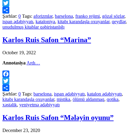
Facebook
Twitter
Şərhlər:
0
Tags:
aforizmlər
,
barselona
,
franko rejimi
,
gözəl sözlər
,
Share
ispan ədəbiyyatı
,
kataloniya
,
kitabı karandaşla oxuyanlar
,
qeydlər
,
unudulmuş kitablar qəbiristanlığı
Karlos Ruis Safon “Marina”
October 19, 2022
Annotasiya
Ardı…
Facebook
Twitter
Şərhlər:
0
Tags:
barselona
,
ispan ədəbiyyatı
,
katalon ədəbiyyatı
,
Share
kitabı karandaşla oxuyanlar
,
mistika
,
ölümü aldanmaq
,
qotika
,
xəstəlik
,
yeniyetmə ədəbiyyatı
Karlos Ruis Safon “Mələyin oyunu”
December 23, 2020