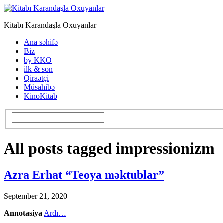
Kitabı Karandaşla Oxuyanlar
Ana səhifə
Biz
by KKO
ilk & son
Qiraətçi
Müsahibə
KinoKitab
All posts tagged impressionizm
Azra Erhat “Teoya məktublar”
September 21, 2020
Annotasiya
Ardı…