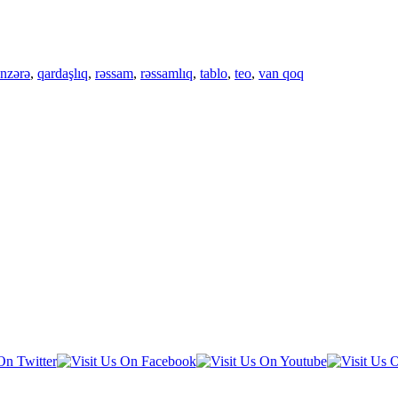
nzərə
,
qardaşlıq
,
rəssam
,
rəssamlıq
,
tablo
,
teo
,
van qoq