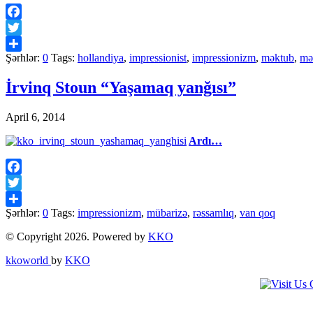
Facebook
Twitter
Şərhlər:
0
Tags:
hollandiya
,
impressionist
,
impressionizm
,
məktub
,
mə
Share
İrvinq Stoun “Yaşamaq yanğısı”
April 6, 2014
Ardı…
Facebook
Twitter
Şərhlər:
0
Tags:
impressionizm
,
mübarizə
,
rəssamlıq
,
van qoq
Share
© Copyright 2026. Powered by
KKO
kkoworld
by
KKO