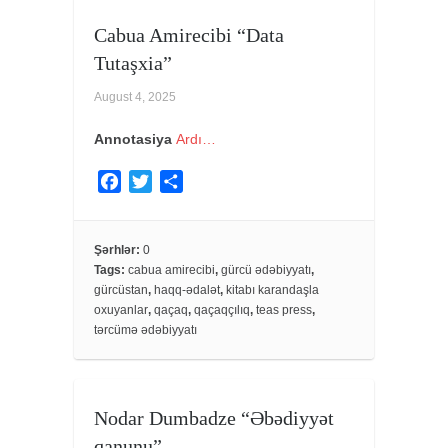
Cabua Amirecibi “Data
Tutaşxia”
August 4, 2025
Annotasiya
Ardı…
F
T
S
a
w
h
c
i
a
e
t
r
Şərhlər:
0
Tags:
cabua amirecibi
,
gürcü ədəbiyyatı
,
b
t
e
gürcüstan
,
haqq-ədalət
,
kitabı karandaşla
o
e
oxuyanlar
,
qaçaq
,
qaçaqçılıq
,
teas press
,
o
r
tərcümə ədəbiyyatı
k
Nodar Dumbadze “Əbədiyyət
qanunu”