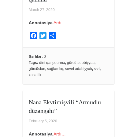
March 27, 2020
Annotasiya
Ardı…
F
T
S
a
w
h
c
i
a
e
t
r
Şərhlər:
0
Tags:
dini qarşıdurma
,
gürcü ədəbiyyatı
,
b
t
e
gürcüstan
,
sağlamlıq
,
sovet ədəbiyyatı
,
ssri
,
o
e
xəstəlik
o
r
k
Nana Ekvtimişvili “Armudlu
düzəngahı”
February 5, 2020
Annotasiya
Ardı…