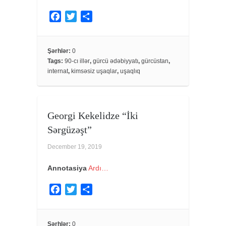
F
T
S
a
w
h
c
i
a
e
t
r
Şərhlər:
0
Tags:
90-cı illər
,
gürcü ədəbiyyatı
,
gürcüstan
,
b
t
e
internat
,
kimsəsiz uşaqlar
,
uşaqlıq
o
e
o
r
k
Georgi Kekelidze “İki
Sərgüzəşt”
December 19, 2019
Annotasiya
Ardı…
F
T
S
a
w
h
c
i
a
e
t
r
Şərhlər:
0