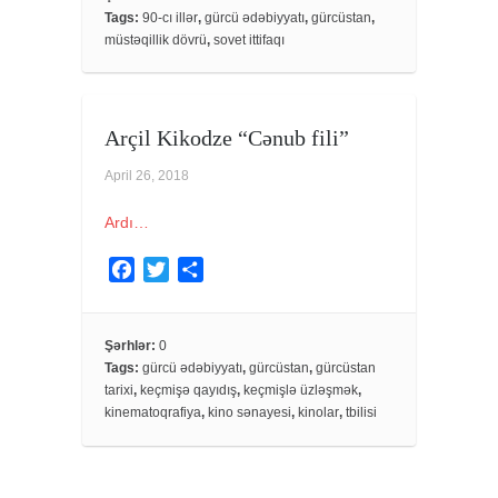
Tags:
90-cı illər
,
gürcü ədəbiyyatı
,
gürcüstan
,
b
t
e
müstəqillik dövrü
,
sovet ittifaqı
o
e
o
r
k
Arçil Kikodze “Cənub fili”
April 26, 2018
Ardı…
F
T
S
a
w
h
c
i
a
e
t
r
Şərhlər:
0
Tags:
gürcü ədəbiyyatı
,
gürcüstan
,
gürcüstan
b
t
e
tarixi
,
keçmişə qayıdış
,
keçmişlə üzləşmək
,
o
e
kinematoqrafiya
,
kino sənayesi
,
kinolar
,
tbilisi
o
r
k