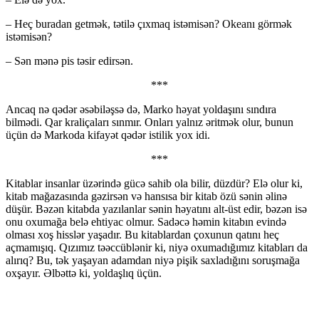
– Heç buradan getmək, tətilə çıxmaq istəmisən? Okeanı görmək
istəmisən?
– Sən mənə pis təsir edirsən.
***
Ancaq nə qədər əsəbiləşsə də, Marko həyat yoldaşını sındıra
bilmədi. Qar kraliçaları sınmır. Onları yalnız əritmək olur, bunun
üçün də Markoda kifayət qədər istilik yox idi.
***
Kitablar insanlar üzərində gücə sahib ola bilir, düzdür? Elə olur ki,
kitab mağazasında gəzirsən və hansısa bir kitab özü sənin əlinə
düşür. Bəzən kitabda yazılanlar sənin həyatını alt-üst edir, bəzən isə
onu oxumağa belə ehtiyac olmur. Sadəcə həmin kitabın evində
olması xoş hisslər yaşadır. Bu kitablardan çoxunun qatını heç
açmamışıq. Qızımız təəccüblənir ki, niyə oxumadığımız kitabları da
alırıq? Bu, tək yaşayan adamdan niyə pişik saxladığını soruşmağa
oxşayır. Əlbəttə ki, yoldaşlıq üçün.