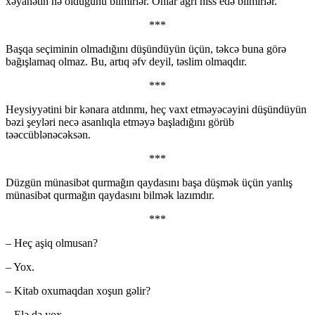
xəyanətin nə olduğunu bilmirlər. Onlar ağrı hiss edə bilmirlər.
***
Başqa seçiminin olmadığını düşündüyün üçün, təkcə buna görə
bağışlamaq olmaz. Bu, artıq əfv deyil, təslim olmaqdır.
***
Heysiyyətini bir kənara atdınmı, heç vaxt etməyəcəyini düşündüyün
bəzi şeyləri necə asanlıqla etməyə başladığını görüb
təəccüblənəcəksən.
***
Düzgün münasibət qurmağın qaydasını başa düşmək üçün yanlış
münasibət qurmağın qaydasını bilmək lazımdır.
***
– Heç aşiq olmusan?
– Yox.
– Kitab oxumaqdan xoşun gəlir?
– Elə də yox.