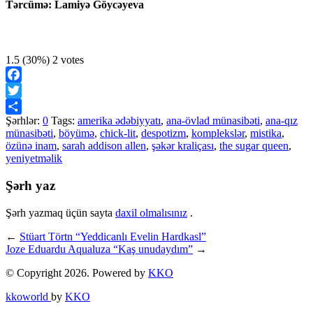
Tərcümə: Lamiyə Göycəyeva
1.5
(30%)
2
votes
Facebook
Twitter
Şərhlər:
0
Tags:
amerika ədəbiyyatı
,
ana-övlad münasibəti
,
ana-qız
Share
münasibəti
,
böyümə
,
chick-lit
,
despotizm
,
komplekslər
,
mistika
,
özünə inam
,
sarah addison allen
,
şəkər kraliçası
,
the sugar queen
,
yeniyetməlik
Şərh yaz
Şərh yazmaq üçün sayta
daxil olmalısınız
.
←
Stüart Törtn “Yeddicanlı Evelin Hardkasl”
Joze Eduardu Aqualuza “Kaş unudaydım”
→
© Copyright 2026. Powered by
KKO
kkoworld
by
KKO