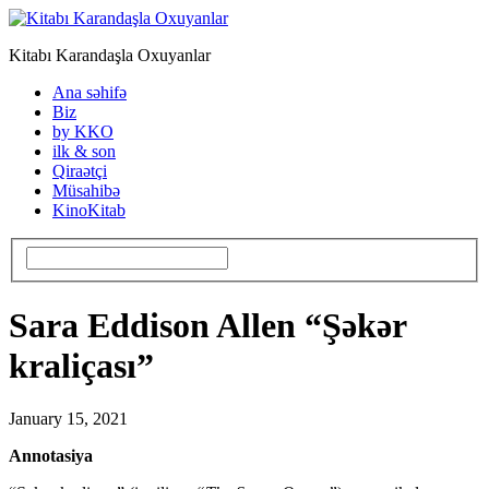
Kitabı Karandaşla Oxuyanlar
Ana səhifə
Biz
by KKO
ilk & son
Qiraətçi
Müsahibə
KinoKitab
Sara Eddison Allen “Şəkər
kraliçası”
January 15, 2021
Annotasiya