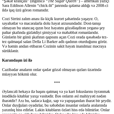
“Şəkər kraliçası” (ingiliscə
“The Sugar Queen”
) – amerikalı yazıçı
Sara Eddison Allenin “chick-lit” janrında qələmə aldığı və 2008-ci
ildə işıq üzü görən romanıdır.
Cozi Sirrini zalım anası ilə kiçik kurort şəhərində yaşayır. O,
səyahətlər və macəralarla dolu həyat arzusundadır. Dost-tanışı
olmayan bu utancaq qızın boz həyatını gözəlləşdirən yeganə şey
paltar şkafında gizlətdiyi şirniyyat və məhəbbət romanlarıdır.
Günlərin bir günü şkafının qapısını açan Cozi orada qəsəbədə tez-
tez qalmaqal salan Della Li Barker adlı qadının oturduğunu görür.
Və həmin andan etibarən Cozinin sakit həyatı inanılmaz məcraya
sürüklənir.
Karandaşın izi ilə
Cazibədar anaların onlar qədər gözəl olmayan qızları üzərində
müəyyən hökmü olur.
***
Əyləncəli hekayə ilə başını qatmaq və ya kart fokuslarını öyrənmək
istədikdə kitablar yaxşı vasitədir. Bəs onların əsl mahiyyəti nədən
ibarətdir? Axı bu, sadəcə kağız, sap və yapışqandan ibarət bir şeydir.
Onlar duyğuları oyadırlar, bu səbəbdən insanlar onlarla aralarında
yaxınlıq hiss edirlər. Lakin kitabların özləri hiss edə bilmirlər. Onlar