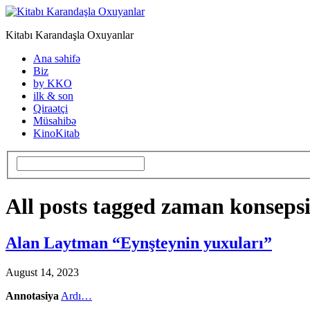
Kitabı Karandaşla Oxuyanlar
Ana səhifə
Biz
by KKO
ilk & son
Qiraətçi
Müsahibə
KinoKitab
All posts tagged zaman konsepsi
Alan Laytman “Eynşteynin yuxuları”
August 14, 2023
Annotasiya
Ardı…