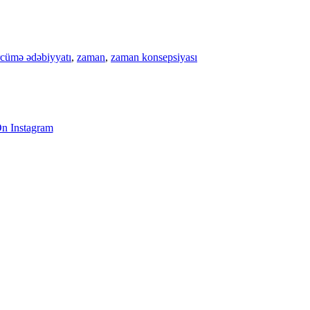
rcümə ədəbiyyatı
,
zaman
,
zaman konsepsiyası