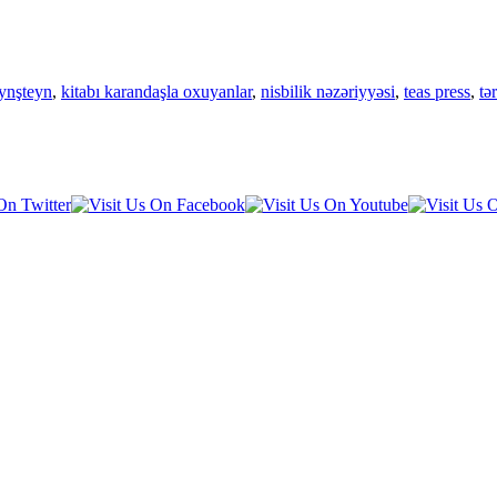
ynşteyn
,
kitabı karandaşla oxuyanlar
,
nisbilik nəzəriyyəsi
,
teas press
,
tə