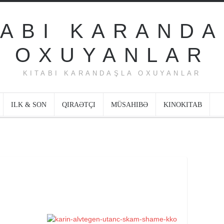
KITABI KARANDAŞLA OXUYANLAR
ILK & SON
QIRAƏTÇI
MÜSAHIBƏ
KINOKITAB