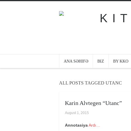
ANA SƏHIFƏ
BIZ
BY KKO
ALL POSTS TAGGED UTANC
Karin Alvtegen “Utanc”
August 1, 2015
Annotasiya
Ardı…