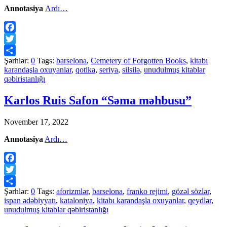
Annotasiya
Ardı…
Facebook
Twitter
Şərhlər:
0
Tags:
barselona
,
Cemetery of Forgotten Books
,
kitabı
Share
karandaşla oxuyanlar
,
qotika
,
seriya
,
silsilə
,
unudulmuş kitablar
qəbiristanlığı
Karlos Ruis Safon “Səma məhbusu”
November 17, 2022
Annotasiya
Ardı…
Facebook
Twitter
Şərhlər:
0
Tags:
aforizmlər
,
barselona
,
franko rejimi
,
gözəl sözlər
,
Share
ispan ədəbiyyatı
,
kataloniya
,
kitabı karandaşla oxuyanlar
,
qeydlər
,
unudulmuş kitablar qəbiristanlığı