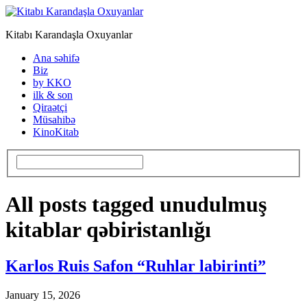
Kitabı Karandaşla Oxuyanlar
Ana səhifə
Biz
by KKO
ilk & son
Qiraətçi
Müsahibə
KinoKitab
All posts tagged unudulmuş
kitablar qəbiristanlığı
Karlos Ruis Safon “Ruhlar labirinti”
January 15, 2026