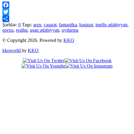
Facebook
Twitter
Şərhlər:
0
Tags:
arzu
,
cəsarət
,
fantastika
,
həqiqət
,
ingilis ədəbiyyatı
,
Share
qorxu
,
reallıq
,
uşaq ədəbiyyatı
,
uydurma
© Copyright 2026. Powered by
KKO
kkoworld
by
KKO