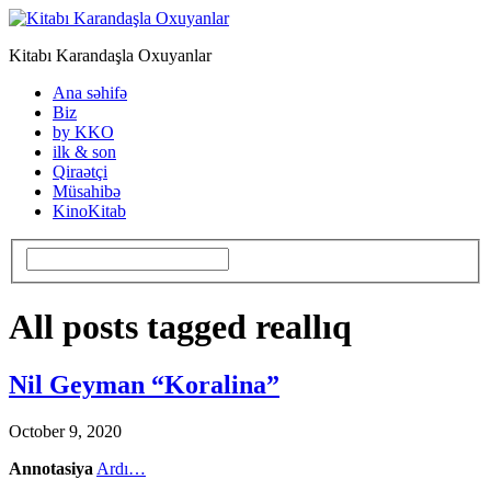
Kitabı Karandaşla Oxuyanlar
Ana səhifə
Biz
by KKO
ilk & son
Qiraətçi
Müsahibə
KinoKitab
All posts tagged reallıq
Nil Geyman “Koralina”
October 9, 2020
Annotasiya
Ardı…