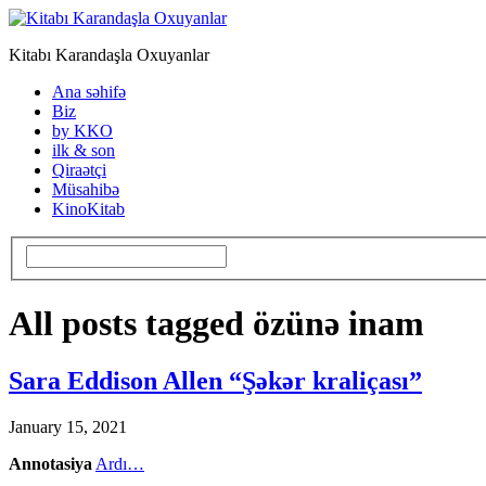
Kitabı Karandaşla Oxuyanlar
Ana səhifə
Biz
by KKO
ilk & son
Qiraətçi
Müsahibə
KinoKitab
All posts tagged özünə inam
Sara Eddison Allen “Şəkər kraliçası”
January 15, 2021
Annotasiya
Ardı…