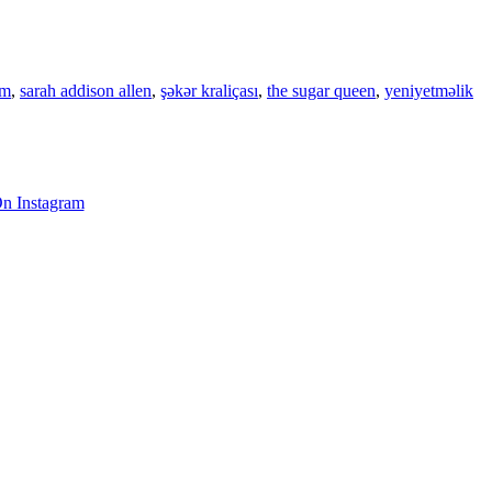
am
,
sarah addison allen
,
şəkər kraliçası
,
the sugar queen
,
yeniyetməlik