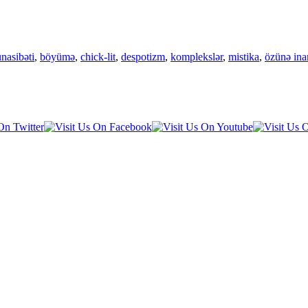
nasibəti
,
böyümə
,
chick-lit
,
despotizm
,
komplekslər
,
mistika
,
özünə in