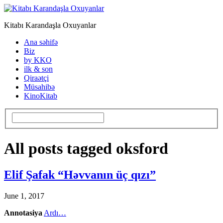
Kitabı Karandaşla Oxuyanlar
Ana səhifə
Biz
by KKO
ilk & son
Qiraətçi
Müsahibə
KinoKitab
All posts tagged oksford
Elif Şafak “Həvvanın üç qızı”
June 1, 2017
Annotasiya
Ardı…