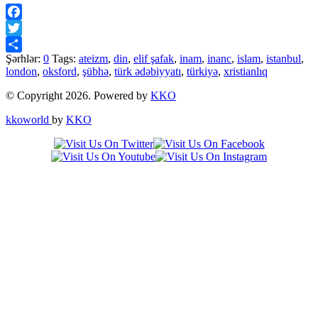
Facebook
Twitter
Şərhlər:
0
Tags:
ateizm
,
din
,
elif şafak
,
inam
,
inanc
,
islam
,
istanbul
,
Share
london
,
oksford
,
şübhə
,
türk ədəbiyyatı
,
türkiyə
,
xristianlıq
© Copyright 2026. Powered by
KKO
kkoworld
by
KKO