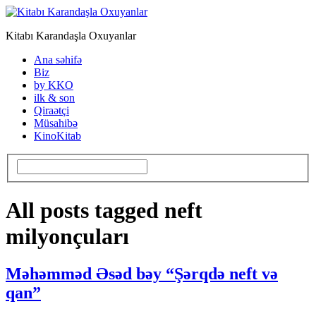
Kitabı Karandaşla Oxuyanlar
Ana səhifə
Biz
by KKO
ilk & son
Qiraətçi
Müsahibə
KinoKitab
All posts tagged neft
milyonçuları
Məhəmməd Əsəd bəy “Şərqdə neft və
qan”