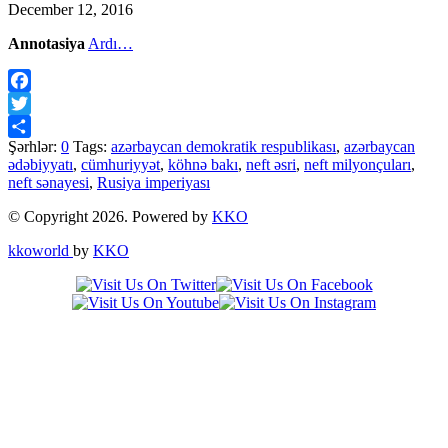
December 12, 2016
Annotasiya
Ardı…
Facebook
Twitter
Şərhlər:
0
Tags:
azərbaycan demokratik respublikası
,
azərbaycan
Share
ədəbiyyatı
,
cümhuriyyət
,
köhnə bakı
,
neft əsri
,
neft milyonçuları
,
neft sənayesi
,
Rusiya imperiyası
© Copyright 2026. Powered by
KKO
kkoworld
by
KKO