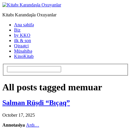
Kitabı Karandaşla Oxuyanlar
Ana səhifə
Biz
by KKO
ilk & son
Qiraətçi
Müsahibə
KinoKitab
All posts tagged memuar
Salman Rüşdi “Bıçaq”
October 17, 2025
Annotasiya
Ardı…