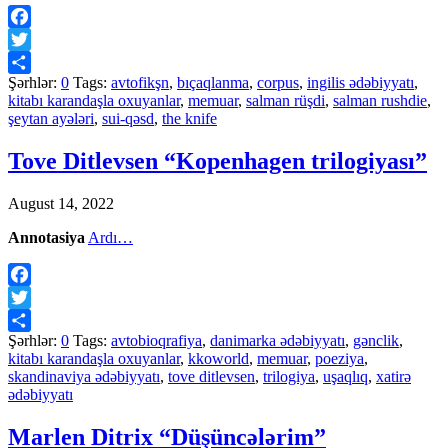
Facebook
Twitter
Şərhlər:
0
Tags:
avtofikşn
,
bıçaqlanma
,
corpus
,
ingilis ədəbiyyatı
,
Share
kitabı karandaşla oxuyanlar
,
memuar
,
salman rüşdi
,
salman rushdie
,
şeytan ayələri
,
sui-qəsd
,
the knife
Tove Ditlevsen “Kopenhagen trilogiyası”
August 14, 2022
Annotasiya
Ardı…
Facebook
Twitter
Şərhlər:
0
Tags:
avtobioqrafiya
,
danimarka ədəbiyyatı
,
gənclik
,
Share
kitabı karandaşla oxuyanlar
,
kkoworld
,
memuar
,
poeziya
,
skandinaviya ədəbiyyatı
,
tove ditlevsen
,
trilogiya
,
uşaqlıq
,
xatirə
ədəbiyyatı
Marlen Ditrix “Düşüncələrim”