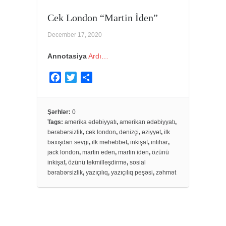
Cek London “Martin İden”
December 17, 2020
Annotasiya
Ardı…
F
T
S
a
w
h
c
i
a
e
t
r
Şərhlər:
0
Tags:
amerika ədəbiyyatı
,
amerikan ədəbiyyatı
,
b
t
e
bərabərsizlik
,
cek london
,
dənizçi
,
əziyyət
,
ilk
o
e
baxışdan sevgi
,
ilk məhəbbət
,
inkişaf
,
intihar
,
o
r
jack london
,
martin eden
,
martin iden
,
özünü
k
inkişaf
,
özünü təkmilləşdirmə
,
sosial
bərabərsizlik
,
yazıçılıq
,
yazıçılıq peşəsi
,
zəhmət