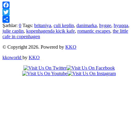
Facebook
Twitter
Şərhlər:
0
Tags:
britaniya
,
culi keplin
,
danimarka
,
hygge
,
hyuqqa
,
Share
julie caplin
,
kopenhagendə kiçik kafe
,
romantic escapes
,
the little
cafe in copenhagen
© Copyright 2026. Powered by
KKO
kkoworld
by
KKO