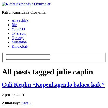
Kitabı Karandaşla Oxuyanlar
Ana səhifə
Biz
by KKO
ilk & son
Qiraətçi
Müsahibə
KinoKitab
All posts tagged julie caplin
Culi Keplin “Kopenhagendə balaca kafe”
April 10, 2021
Annotasiya
Ardı…