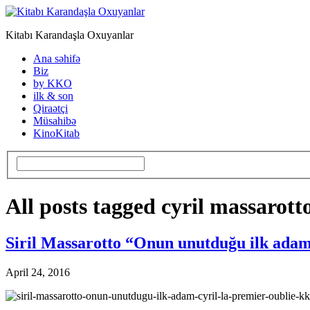
Kitabı Karandaşla Oxuyanlar
Ana səhifə
Biz
by KKO
ilk & son
Qiraətçi
Müsahibə
KinoKitab
All posts tagged cyril massarott
Siril Massarotto “Onun unutduğu ilk ada
April 24, 2016