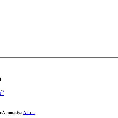
o
m”
Annotasiya
Ardı…