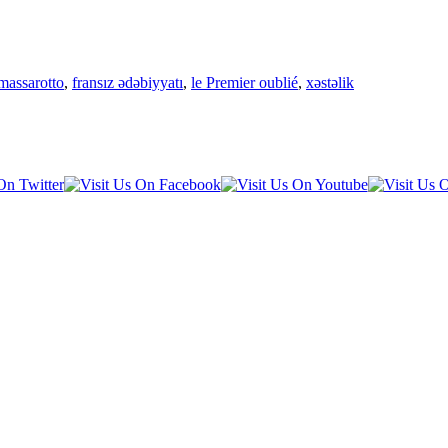
 massarotto
,
fransız ədəbiyyatı
,
le Premier oublié
,
xəstəlik