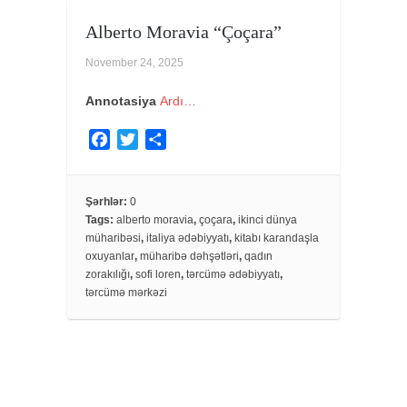
Alberto Moravia “Çoçara”
November 24, 2025
Annotasiya
Ardı…
F
T
S
a
w
h
c
i
a
e
t
r
Şərhlər:
0
Tags:
alberto moravia
,
çoçara
,
ikinci dünya
b
t
e
müharibəsi
,
italiya ədəbiyyatı
,
kitabı karandaşla
o
e
oxuyanlar
,
müharibə dəhşətləri
,
qadın
o
r
zorakılığı
,
sofi loren
,
tərcümə ədəbiyyatı
,
k
tərcümə mərkəzi