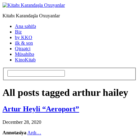
Kitabı Karandaşla Oxuyanlar
Ana səhifə
Biz
by KKO
ilk & son
Qiraətçi
Müsahibə
KinoKitab
All posts tagged arthur hailey
Artur Heyli “Aeroport”
December 28, 2020
Annotasiya
Ardı…