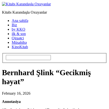
Kitabı Karandaşla Oxuyanlar
Ana səhifə
Biz
by KKO
ilk & son
Qiraətçi
Müsahibə
KinoKitab
Bernhard Şlink “Gecikmiş
həyat”
February 16, 2026
Annotasiya