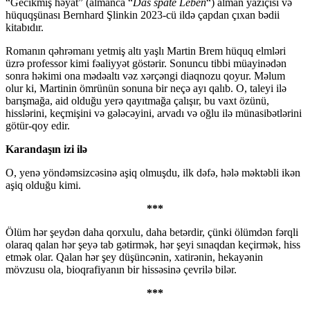
“Gecikmiş həyat” (almanca “
Das späte Leben
“) alman yazıçısı və
hüquqşünası Bernhard Şlinkin 2023-cü ildə çapdan çıxan bədii
kitabıdır.
Romanın qəhrəmanı yetmiş altı yaşlı Martin Brem hüquq elmləri
üzrə professor kimi fəaliyyət göstərir. Sonuncu tibbi müayinədən
sonra həkimi ona mədəaltı vəz xərçəngi diaqnozu qoyur. Məlum
olur ki, Martinin ömrünün sonuna bir neçə ayı qalıb. O, taleyi ilə
barışmağa, aid olduğu yerə qayıtmağa çalışır, bu vaxt özünü,
hisslərini, keçmişini və gələcəyini, arvadı və oğlu ilə münasibətlərini
götür-qoy edir.
Karandaşın izi ilə
O, yenə yöndəmsizcəsinə aşiq olmuşdu, ilk dəfə, hələ məktəbli ikən
aşiq olduğu kimi.
***
Ölüm hər şeydən daha qorxulu, daha betərdir, çünki ölümdən fərqli
olaraq qalan hər şeyə tab gətirmək, hər şeyi sınaqdan keçirmək, hiss
etmək olar. Qalan hər şey düşüncənin, xatirənin, hekayənin
mövzusu ola, bioqrafiyanın bir hissəsinə çevrilə bilər.
***