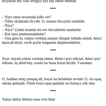
Böyüklər heç vaxt sevgiyə yüz faiz etibar etmirlər.
***
– Niyə onun arxasında kəllə var?
– Ölüm skripkada ifa edir. O, insana öləcəyini xatırladır.
– Niyə?
– Niyə? Çünki insanlar tez-tez öləcəklərini unudurlar.
– Bəs niyə unutmamalıdırlar?
– Ona görə ki, onlara verilmiş zamanı düzgün istifadə etməli, ikinci
dərəcəli deyil, vacib şeylər haqqında düşünməlidirlər.
***
Xeyr, həyata yekun vurmaq olmur. Birinci şeyi edirsən, ikinci şeyi
edirsən, üç-dörd-beş, sonda isə buna həyat deyilir. Vəssəlam.
***
O, həddən artıq yumşaq idi, həyat isə belələrini sevmir. O, elə uşaq
olaraq qalmışdı. Ömrü boyu uşaq qalanlar isə hamıya yük olur.
***
Yalnız dirilər dirilərə nəsə verə bilər.