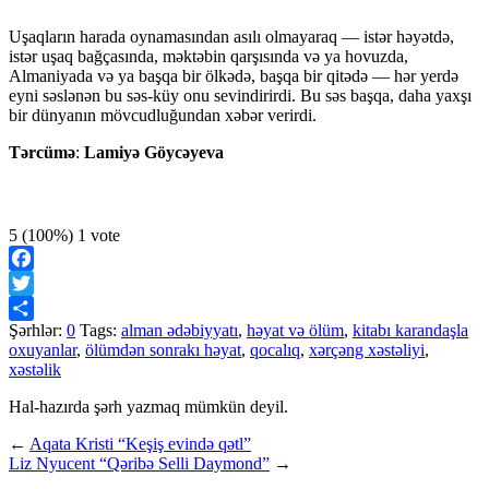
Uşaqların harada oynamasından asılı olmayaraq — istər həyətdə,
istər uşaq bağçasında, məktəbin qarşısında və ya hovuzda,
Almaniyada və ya başqa bir ölkədə, başqa bir qitədə — hər yerdə
eyni səslənən bu səs-küy onu sevindirirdi. Bu səs başqa, daha yaxşı
bir dünyanın mövcudluğundan xəbər verirdi.
Tərcümə
:
Lamiyə Göycəyeva
5
(100%)
1
vote
Facebook
Twitter
Şərhlər:
0
Tags:
alman ədəbiyyatı
,
həyat və ölüm
,
kitabı karandaşla
Share
oxuyanlar
,
ölümdən sonrakı həyat
,
qocalıq
,
xərçəng xəstəliyi
,
xəstəlik
Hal-hazırda şərh yazmaq mümkün deyil.
←
Aqata Kristi “Keşiş evində qətl”
Liz Nyucent “Qəribə Selli Daymond”
→