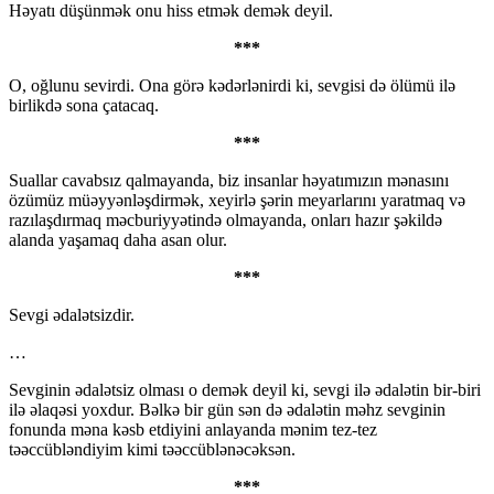
Həyatı düşünmək onu hiss etmək demək deyil.
***
O, oğlunu sevirdi. Ona görə kədərlənirdi ki, sevgisi də ölümü ilə
birlikdə sona çatacaq.
***
Suallar cavabsız qalmayanda, biz insanlar həyatımızın mənasını
özümüz müəyyənləşdirmək, xeyirlə şərin meyarlarını yaratmaq və
razılaşdırmaq məcburiyyətində olmayanda, onları hazır şəkildə
alanda yaşamaq daha asan olur.
***
Sevgi ədalətsizdir.
…
Sevginin ədalətsiz olması o demək deyil ki, sevgi ilə ədalətin bir-biri
ilə əlaqəsi yoxdur. Bəlkə bir gün sən də ədalətin məhz sevginin
fonunda məna kəsb etdiyini anlayanda mənim tez-tez
təəccübləndiyim kimi təəccüblənəcəksən.
***