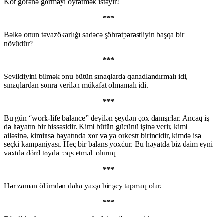
Kor görənə görməyi öyrətmək istəyir!
***
Bəlkə onun təvazökarlığı sadəcə şöhrətpərəstliyin başqa bir
növüdür?
***
Sevildiyini bilmək onu bütün sınaqlarda qanadlandırmalı idi,
sınaqlardan sonra verilən mükafat olmamalı idi.
***
Bu gün “work-life balance” deyilən şeydən çox danışırlar. Ancaq iş
də həyatın bir hissəsidir. Kimi bütün gücünü işinə verir, kimi
ailəsinə, kiminsə həyatında xor və ya orkestr birincidir, kimdə isə
seçki kampaniyası. Heç bir balans yoxdur. Bu həyatda biz daim eyni
vaxtda dörd toyda rəqs etməli oluruq.
***
Hər zaman ölümdən daha yaxşı bir şey tapmaq olar.
***