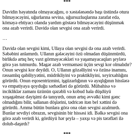
***
Davidin həyatında olmayacağını, o xəstələnəndə başı üstündə otura
bilməyəcəyini, uğurlarına sevinə, uğursuzluqlarına zarafat edə,
köməyə ehtiyacı olanda yardım göstərə bilməyəcəyini düşünmək
ona əzab verirdi. Davidə olan sevgisi ona əzab verirdi.
…
Davidə olan sevgisi kimi, Ullaya olan sevgisi də ona əzab verirdi.
Səbəbini anlamırdı. Ullanın gələcəyini özü olmadan düşünmürdü,
birlikdə artıq heç vaxt görməyəcəkləri və yaşamayacaqları şeylərə
görə yas tutmurdu. Məgər əzab verməməsi üçün sevgi kor olmalıdır?
Onun sevgisi kor deyildi. O, Ullanın gözəlliyini və özünə inamını,
rəssamlıq qabiliyyətini, müdrikliyini və praktikliyini, xeyirxahlığını
görürdü. Onun eqosentrizmini, işgüzarlığının və ayıqlığının hisslərə
və empatiyaya qoyduğu sərhədləri də görürdü. Mübahisə və
incikliklər zamanı üzünün qəzəbli və kobud hala düşdüyü
xoşagəlməz dəyişimi də tanıyırdı, onun artıq əvvəlki kimi gənc
olmadığını bilir, sallanan döşlərini, tədricən itən bel xəttini də
görürdü. Amma bütün bunlara görə ona olan sevgisi azalmırdı.
Bunlar sevdiyi obrazın, sevgisinin bir hissəsi idi. Bəlkə sevgisi ona
görə əzab verirdi ki, gördüyü hər şeylə – yaxşı və pis tərəfləri ilə
dolub-daşırdı?
***