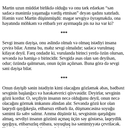
Martin uzun müddət birlikdə olduğu və onu tərk edərkən “sən
sadəcə mənimlə yaşamağa vərdiş etmisən” deyən qadını xatırladı.
Həmin vaxt Martin düşünmüşdü: məgər sevgiyə öyrəşməkdə, ona
həyatında möhkəm və etibarlı yer ayırmaqda pis nə isə var ki?
***
Sevgi insanı dəyişə, onu əslində olmalı və olmaq istədiyi insana
çevirə bilər. Amma bu, məhz sevgi olmalıdır; sadəcə vurulmaq
kifayət deyil. Fərq ondadır ki, vurulanda birinci yerdə özün olursan,
sevəndə isə həmişə o birincidir. Sevgidə əsas olan sən deyilsən,
odur; özündə qalmırsan, onun üçün açılırsan. Buna görə də sevgi
səni dəyişə bilər.
***
Onun dəyişib sənin istədiyin kimi olacağını gözləmək əbəs, bədbəxt
sevginin başlanğıcı və hərəkətverici qüvvəsidir. Deyirlər, sevginin
gözü kordur. O, seçdiyin insanın necə olduğunu deyil, onun necə
olacağını görmək imkanını əlindən alır. Sevəndə gözü kor olan
laqeydi qayğıkeşlə, etibarsızı etibarlı ilə, düşməncəsinə soyuğu
səmimi ilə səhv salmır. Amma düşünür ki, sevgisinin qarşılığını
almaq, sevdiyi insanın gözünü açmaq üçün səy göstərsə, laqeydlik
qayğıya, etibarsızlıq etibara, soyuqluq isə səmimiyyətə çevriləcək.