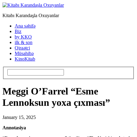
Kitabı Karandaşla Oxuyanlar
Ana səhifə
Biz
by KKO
ilk & son
Qiraətçi
Müsahibə
KinoKitab
Meggi O’Farrel “Esme
Lennoksun yoxa çıxması”
January 15, 2025
Annotasiya