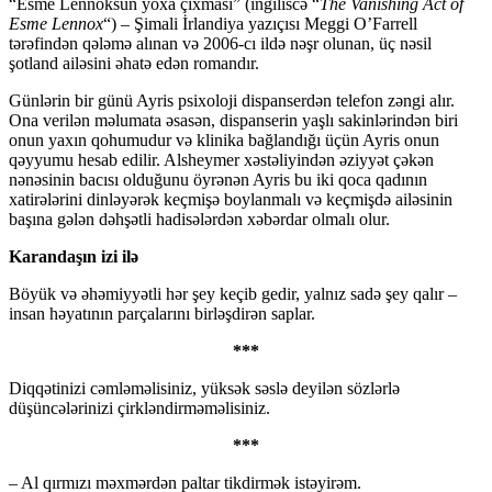
“Esme Lennoksun yoxa çıxması” (ingiliscə “
The Vanishing Act of
Esme Lennox
“) – Şimali İrlandiya yazıçısı Meggi O’Farrell
tərəfindən qələmə alınan və 2006-cı ildə nəşr olunan, üç nəsil
şotland ailəsini əhatə edən romandır.
Günlərin bir günü Ayris psixoloji dispanserdən telefon zəngi alır.
Ona verilən məlumata əsasən, dispanserin yaşlı sakinlərindən biri
onun yaxın qohumudur və klinika bağlandığı üçün Ayris onun
qəyyumu hesab edilir. Alsheymer xəstəliyindən əziyyət çəkən
nənəsinin bacısı olduğunu öyrənən Ayris bu iki qoca qadının
xatirələrini dinləyərək keçmişə boylanmalı və keçmişdə ailəsinin
başına gələn dəhşətli hadisələrdən xəbərdar olmalı olur.
Karandaşın izi ilə
Böyük və əhəmiyyətli hər şey keçib gedir, yalnız sadə şey qalır –
insan həyatının parçalarını birləşdirən saplar.
***
Diqqətinizi cəmləməlisiniz, yüksək səslə deyilən sözlərlə
düşüncələrinizi çirkləndirməməlisiniz.
***
– Al qırmızı məxmərdən paltar tikdirmək istəyirəm.