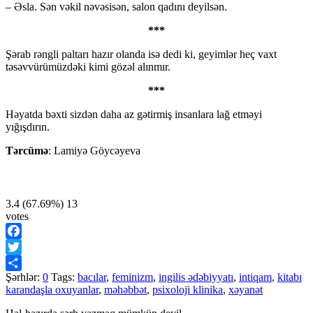
– Əsla. Sən vəkil nəvəsisən, salon qadını deyilsən.
***
Şərab rəngli paltarı hazır olanda isə dedi ki, geyimlər heç vaxt
təsəvvürümüzdəki kimi gözəl alınmır.
***
Həyatda bəxti sizdən daha az gətirmiş insanlara lağ etməyi
yığışdırın.
Tərcümə
: Lamiyə Göycəyeva
3.4
(67.69%)
13
votes
Facebook
Twitter
Şərhlər:
0
Tags:
bacılar
,
feminizm
,
ingilis ədəbiyyatı
,
intiqam
,
kitabı
Share
karandaşla oxuyanlar
,
məhəbbət
,
psixoloji klinika
,
xəyanət