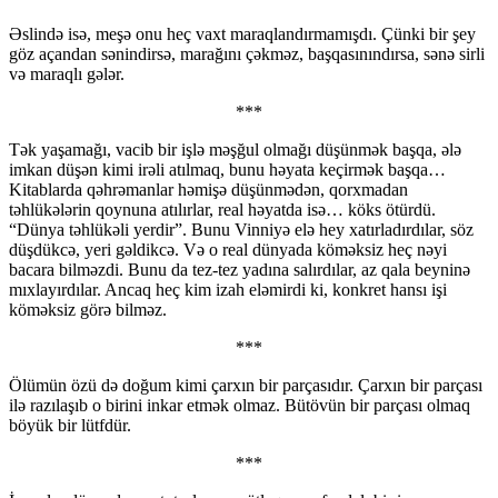
Əslində isə, meşə onu heç vaxt maraqlandırmamışdı. Çünki bir şey
göz açandan sənindirsə, marağını çəkməz, başqasınındırsa, sənə sirli
və maraqlı gələr.
***
Tək yaşamağı, vacib bir işlə məşğul olmağı düşünmək başqa, ələ
imkan düşən kimi irəli atılmaq, bunu həyata keçirmək başqa…
Kitablarda qəhrəmanlar həmişə düşünmədən, qorxmadan
təhlükələrin qoynuna atılırlar, real həyatda isə… köks ötürdü.
“Dünya təhlükəli yerdir”. Bunu Vinniyə elə hey xatırladırdılar, söz
düşdükcə, yeri gəldikcə. Və o real dünyada köməksiz heç nəyi
bacara bilməzdi. Bunu da tez-tez yadına salırdılar, az qala beyninə
mıxlayırdılar. Ancaq heç kim izah eləmirdi ki, konkret hansı işi
köməksiz görə bilməz.
***
Ölümün özü də doğum kimi çarxın bir parçasıdır. Çarxın bir parçası
ilə razılaşıb o birini inkar etmək olmaz. Bütövün bir parçası olmaq
böyük bir lütfdür.
***