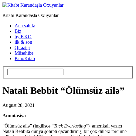
Kitabı Karandaşla Oxuyanlar
Ana səhifə
Biz
by KKO
ilk & son
Qiraətçi
Müsahibə
KinoKitab
Natali Bebbit “Ölümsüz ailə”
August 28, 2021
Annotasiya
“Ölümsüz ailə” (ingiliscə “
Tuck Everlasting
“) amerikalı yazıçı
Natali Bebbitə dünya şöhrəti qazandırmış, bir çox dillərə tərcümə