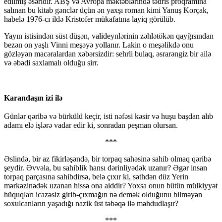
edilmiş əsəridir. ABŞ və Avropa məktəblərində tədris proqramına
salınan bu kitab gənclər üçün ən yaxşı roman kimi Yanuş Korçak,
habelə 1976-cı ildə Kristofer mükafatına layiq görülüb.
Yayın istisindən süst düşən, valideynlərinin zəhlətökən qayğısından
bezən on yaşlı Vinni meşəyə yollanır. Lakin o meşəlikdə onu
gözləyən macəralardan xəbərsizdir: sehrli bulaq, əsrarəngiz bir ailə
və əbədi saxlamalı olduğu sirr.
Karandaşın izi ilə
Günlər qəribə və bürkülü keçir, isti nəfəsi kəsir və huşu başdan alıb
adamı elə işlərə vadar edir ki, sonradan peşman olursan.
***
Əslində, bir az fikirləşəndə, bir torpaq sahəsinə sahib olmaq qəribə
şeydir. Əvvəla, bu sahiblik hansı dərinliyədək uzanır? Əgər insan
torpaq parçasına sahibdirsə, belə çıxır ki, səthdən düz Yerin
mərkəzinədək uzanan hissə ona aiddir? Yoxsa onun bütün mülkiyyət
hüquqları icazəsiz girib-çıxmağın nə demək olduğunu bilməyən
soxulcanların yaşadığı nazik üst təbəqə ilə məhdudlaşır?
***