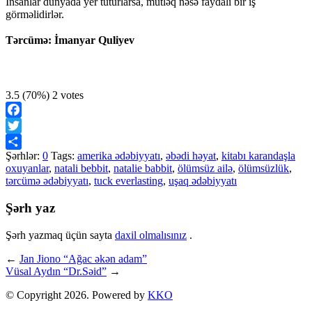
İnsanlar dünyada yer tuturlarsa, mütləq nəsə faydalı bir iş
görməlidirlər.
Tərcümə: İmanyar Quliyev
3.5
(70%)
2
votes
Facebook
Twitter
Şərhlər:
0
Tags:
amerika ədəbiyyatı
,
əbədi həyat
,
kitabı karandaşla
Share
oxuyanlar
,
natali bebbit
,
natalie babbit
,
ölümsüz ailə
,
ölümsüzlük
,
tərcümə ədəbiyyatı
,
tuck everlasting
,
uşaq ədəbiyyatı
Şərh yaz
Şərh yazmaq üçün sayta
daxil olmalısınız
.
←
Jan Jiono “Ağac əkən adam”
Vüsal Aydın “Dr.Səid”
→
© Copyright 2026. Powered by
KKO